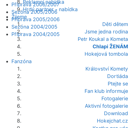
Reklamní nabídka
Příprava 2006/2007
Hrdý partner - nabídka
Sezóna 2005/2006
Žijeme
Příprava 2005/2006
Děti dětem
Sezóna 2004/2005
Jsme jedna rodina
Příprava 2004/2005
Petr Koukal a Kometa
Chlapi ŽENÁM
Hokejová tombola
Fanzóna
Království Komety
Dortiáda
Ptejte se
Fan klub informuje
Fotogalerie
Aktivní fotogalerie
Download
Hokejchat.cz