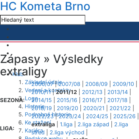
HC Kometa Brno
Zápasy »
Výsledky
extraligy
Klub
Základní údaje
2006/07
|
2007/08
|
2008/09
|
2009/10
|
Vedení a kontakty
2010/11
|
2011/12
|
2012/13
|
2013/14
|
Logo
SEZONA:
2014/15
|
2015/16
|
2016/17
|
2017/18
|
Historie
2018/19
|
2019/20
|
2020/21
|
2021/22
|
Podrobná historie
2022/23
|
2023/24
|
2024/25
|
2025/26
|
Ke stažení
extraliga
|
1.liga
|
2.liga západ
|
2.liga
LIGA:
Kariéra
střed
|
2.liga východ
|
Redakce webu