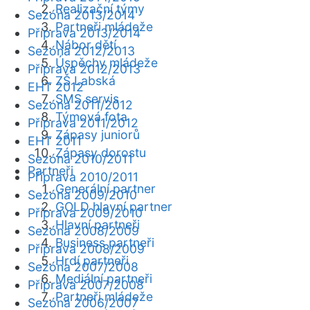
Realizační týmy
Sezóna 2013/2014
Partneři mládeže
Příprava 2013/2014
Nábor dětí
Sezóna 2012/2013
Úspěchy mládeže
Příprava 2012/2013
ZŠ Labská
EHT 2012
SMS servis
Sezóna 2011/2012
Týmová fota
Příprava 2011/2012
Zápasy juniorů
EHT 2011
Zápasy dorostu
Sezóna 2010/2011
Partneři
Příprava 2010/2011
Generální partner
Sezóna 2009/2010
GOLD hlavní partner
Příprava 2009/2010
Hlavní partneři
Sezóna 2008/2009
Business partneři
Příprava 2008/2009
Hrdí partneři
Sezóna 2007/2008
Mediální partneři
Příprava 2007/2008
Partneři mládeže
Sezóna 2006/2007