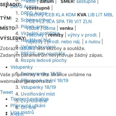
kolo
|
datum
|
SMĚR:
sestupně
|
SEŘADIT:
DRFG Arena
vzestupně
|
DRFG Arena
všechny
CEB
KLA
KOM
KVA
LIB
LIT
MBL
TÝM:
Schéma tribun
PCE
PLZ
SLA
SPA
TRI
VIT
ZLN
Plánek areny
MÍSTO:
všude
|
doma
|
venku
|
Virtuální prohlídka
všechny
|
remízy
|
výhry v prodl.
|
VÝSLEDKY:
Návštěvní řád
nájezdy
|
prodl. nebo náj.
|
s nulou
|
Veřejné bruslení
Zobrazit
tabulku
této sezóny a soutěže.
PRESS: pro novináře
Zadaným parametrům nevyhovuje žádný zápas.
Rozpis ledové plochy
Vstupenky
Permanentky 18/19
Vaše připomínky k této stránce uvítáme na
Přípravná utkání 18/19
webmaster
@esports.cz.
Vstupenky 18/19
Tweet
Uvolňování míst
Tipsport extraliga
Zvýhodněné
Přípravná utkání
On-line
Liga mistrů
A-tým