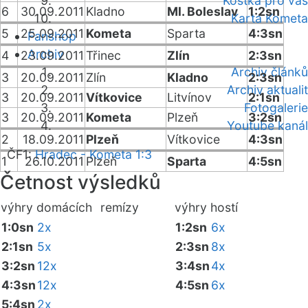
Kostka pro vás
6
30.09.2011
Kladno
Ml. Boleslav
1:2sn
Karta Kometa
5
25.09.2011
Kometa
Sparta
4:3sn
Fanshop
Archiv
4
23.09.2011
Třinec
Zlín
2:3sn
Archiv článků
3
20.09.2011
Zlín
Kladno
2:3sn
Archiv aktualit
3
20.09.2011
Vítkovice
Litvínov
2:1sn
Fotogalerie
3
20.09.2011
Kometa
Plzeň
3:2sn
Youtube kanál
2
18.09.2011
Plzeň
Vítkovice
4:3sn
ČF1:
Hradec - Kometa 1:3
1
26.10.2011
Plzeň
Sparta
4:5sn
Četnost výsledků
výhry domácích
remízy
výhry hostí
1:0sn
2x
1:2sn
6x
2:1sn
5x
2:3sn
8x
3:2sn
12x
3:4sn
4x
4:3sn
12x
4:5sn
6x
5:4sn
2x