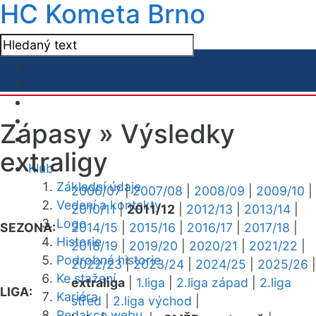
HC Kometa Brno
Zápasy »
Výsledky
extraligy
Klub
Základní údaje
2006/07
|
2007/08
|
2008/09
|
2009/10
|
Vedení a kontakty
2010/11
|
2011/12
|
2012/13
|
2013/14
|
Logo
SEZONA:
2014/15
|
2015/16
|
2016/17
|
2017/18
|
Historie
2018/19
|
2019/20
|
2020/21
|
2021/22
|
Podrobná historie
2022/23
|
2023/24
|
2024/25
|
2025/26
|
Ke stažení
extraliga
|
1.liga
|
2.liga západ
|
2.liga
LIGA:
Kariéra
střed
|
2.liga východ
|
Redakce webu