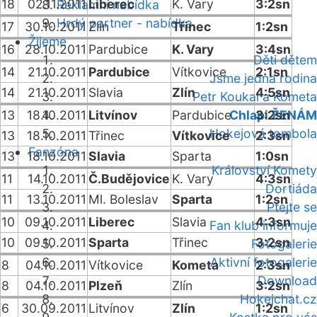
18
02.11.2011
Liberec
K. Vary
3:2sn
Reklamní nabídka
Hrdý partner - nabídka
17
30.10.2011
Zlín
Třinec
1:2sn
Žijeme
16
28.10.2011
Pardubice
K. Vary
3:4sn
Děti dětem
14
21.10.2011
Pardubice
Vítkovice
2:1sn
Jsme jedna rodina
14
21.10.2011
Slavia
Zlín
4:5sn
Petr Koukal a Kometa
13
18.10.2011
Litvínov
Pardubice
Chlapi ŽENÁM
3:2sn
Hokejová tombola
13
18.10.2011
Třinec
Vítkovice
2:3sn
Fanzóna
13
18.10.2011
Slavia
Sparta
1:0sn
Království Komety
11
14.10.2011
Č.Budějovice
K. Vary
4:3sn
Dortiáda
11
13.10.2011
Ml. Boleslav
Sparta
1:2sn
Ptejte se
10
09.10.2011
Liberec
Slavia
4:3sn
Fan klub informuje
10
09.10.2011
Sparta
Třinec
3:2sn
Fotogalerie
Aktivní fotogalerie
8
04.10.2011
Vítkovice
Kometa
2:3sn
Download
8
04.10.2011
Plzeň
Zlín
3:2sn
Hokejchat.cz
6
30.09.2011
Litvínov
Zlín
1:2sn