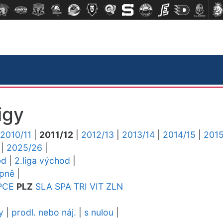
igy
2010/11
|
2011/12
|
2012/13
|
2013/14
|
2014/15
|
2015
|
2025/26
|
ed
|
2.liga východ
|
upně
|
PCE
PLZ
SLA
SPA
TRI
VIT
ZLN
y
|
prodl. nebo náj.
|
s nulou
|