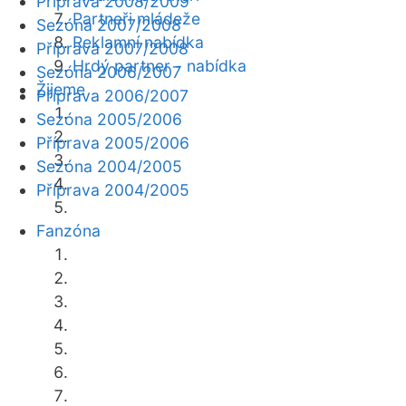
Příprava 2008/2009
Partneři mládeže
Sezóna 2007/2008
Reklamní nabídka
Příprava 2007/2008
Hrdý partner - nabídka
Sezóna 2006/2007
Žijeme
Příprava 2006/2007
Sezóna 2005/2006
Příprava 2005/2006
Sezóna 2004/2005
Příprava 2004/2005
Fanzóna