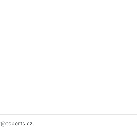
r
@esports.cz.