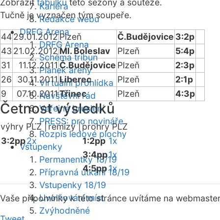
Zobrazit
tabulku
této sezóny a soutěže.
Kariéra
Tučně je vyznačen tým soupeře.
Redakce webu
DRFG Arena
44
29.01.2012
Plzeň
Č.Budějovice
3:2p
DRFG Arena
43
21.02.2012
Ml. Boleslav
Plzeň
5:4p
Schéma tribun
31
11.12.2011
Č.Budějovice
Plzeň
2:3p
Plánek areny
26
30.11.2011
Liberec
Plzeň
2:1p
Virtuální prohlídka
9
07.10.2011
Třinec
Plzeň
4:3p
Návštěvní řád
Četnost výsledků
Veřejné bruslení
PRESS: pro novináře
výhry PLZ |
remízy |
prohry PLZ
Rozpis ledové plochy
3:2pp
2x
1:2pp
1x
Vstupenky
3:4pp
1x
Permanentky 18/19
4:5pp
1x
Přípravná utkání 18/19
Vstupenky 18/19
Uvolňování míst
Vaše připomínky k této stránce uvítáme na webmaste
Zvýhodněné
Tweet