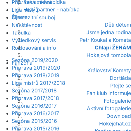
Reklamní nabídka
Přípravná utkání
Hrdý partner - nabídka
Liga mistrů
Žijeme
Univerzitní souboj
Děti dětem
Návštěvnost
Jsme jedna rodina
Tabulka
Petr Koukal a Kometa
Výsledkový servis
Chlapi ŽENÁM
Rozlosování a info
Hokejová tombola
Sezóna 2019/2020
Fanzóna
Příprava 2019/2020
Království Komety
Příprava 2018/2019
Dortiáda
Liga mistrů 2017/2018
Ptejte se
Sezóna 2017/2018
Fan klub informuje
Příprava 2017/2018
Fotogalerie
Sezóna 2016/2017
Aktivní fotogalerie
Příprava 2016/2017
Download
Sezóna 2015/2016
Hokejchat.cz
Příprava 2015/2016