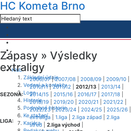
HC Kometa Brno
Zápasy »
Výsledky
extraligy
Klub
Základní údaje
2006/07
|
2007/08
|
2008/09
|
2009/10
|
Vedení a kontakty
2010/11
|
2011/12
|
2012/13
|
2013/14
|
Logo
SEZONA:
2014/15
|
2015/16
|
2016/17
|
2017/18
|
Historie
2018/19
|
2019/20
|
2020/21
|
2021/22
|
Podrobná historie
2022/23
|
2023/24
|
2024/25
|
2025/26
|
Ke stažení
extraliga
|
1.liga
|
2.liga západ
|
2.liga
LIGA:
Kariéra
střed
|
2.liga východ
|
Redakce webu