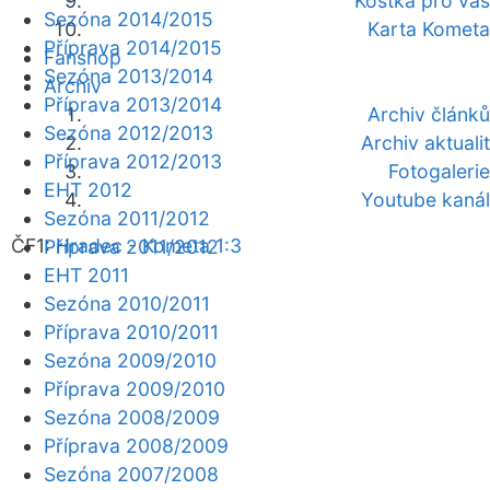
Kostka pro vás
Sezóna 2014/2015
Karta Kometa
Příprava 2014/2015
Fanshop
Sezóna 2013/2014
Archiv
Příprava 2013/2014
Archiv článků
Sezóna 2012/2013
Archiv aktualit
Příprava 2012/2013
Fotogalerie
EHT 2012
Youtube kanál
Sezóna 2011/2012
ČF1:
Hradec - Kometa 1:3
Příprava 2011/2012
EHT 2011
Sezóna 2010/2011
Příprava 2010/2011
Sezóna 2009/2010
Příprava 2009/2010
Sezóna 2008/2009
Příprava 2008/2009
Sezóna 2007/2008