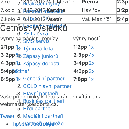
7.kolo
13.10.2012
Val. Meziříčí
Přerov
2:3p
Realizační týmy
7.kolo
13.10.2012
Karviná
Havířov
3:2p
Partneři mládeže
Nábor dětí
6.kolo
10.10.2012
Vsetín
Val. Meziříčí
5:4p
Četnost výsledků
Úspěchy mládeže
ZŠ Labská
výhry domácích
remízy
výhry hostí
SMS servis
2:1pp
1x
1:2pp
1x
Týmová fota
3:2pp
5x
2:3pp
4x
Zápasy juniorů
4:3pp
1x
3:4pp
2x
Zápasy dorostu
5:4pp
Partneři
2x
4:5pp
2x
Generální partner
6:5pp
1x
7:8pp
1x
GOLD hlavní partner
Hlavní partneři
Vaše připomínky k této stránce uvítáme na
Business partneři
webmaster
@esports.cz.
Hrdí partneři
Mediální partneři
Tweet
Partneři mládeže
Tipsport extraliga