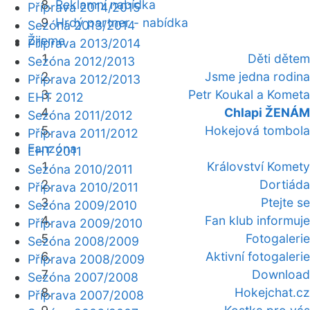
Reklamní nabídka
Příprava 2014/2015
Hrdý partner - nabídka
Sezóna 2013/2014
Žijeme
Příprava 2013/2014
Děti dětem
Sezóna 2012/2013
Jsme jedna rodina
Příprava 2012/2013
Petr Koukal a Kometa
EHT 2012
Chlapi ŽENÁM
Sezóna 2011/2012
Hokejová tombola
Příprava 2011/2012
Fanzóna
EHT 2011
Království Komety
Sezóna 2010/2011
Dortiáda
Příprava 2010/2011
Ptejte se
Sezóna 2009/2010
Fan klub informuje
Příprava 2009/2010
Fotogalerie
Sezóna 2008/2009
Aktivní fotogalerie
Příprava 2008/2009
Download
Sezóna 2007/2008
Hokejchat.cz
Příprava 2007/2008