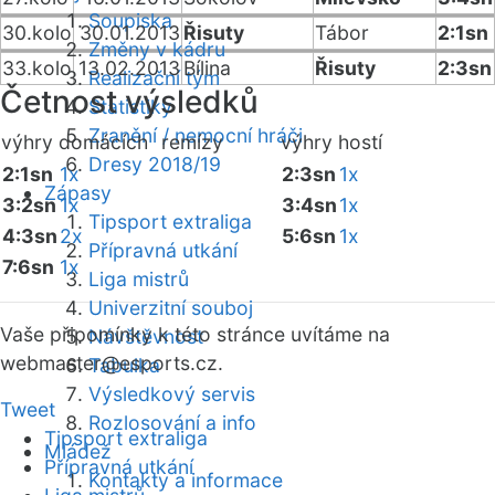
Soupiska
30.kolo
30.01.2013
Řisuty
Tábor
2:1sn
Změny v kádru
33.kolo
13.02.2013
Bílina
Řisuty
2:3sn
Realizační tým
Četnost výsledků
Statistiky
Zranění / nemocní hráči
výhry domácích
remízy
výhry hostí
Dresy 2018/19
2:1sn
1x
2:3sn
1x
Zápasy
3:2sn
1x
3:4sn
1x
Tipsport extraliga
4:3sn
2x
5:6sn
1x
Přípravná utkání
7:6sn
1x
Liga mistrů
Univerzitní souboj
Vaše připomínky k této stránce uvítáme na
Návštěvnost
webmaster
@esports.cz.
Tabulka
Výsledkový servis
Tweet
Rozlosování a info
Tipsport extraliga
Mládež
Přípravná utkání
Kontakty a informace