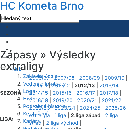
HC Kometa Brno
Zápasy »
Výsledky
extraligy
Klub
Základní údaje
2006/07
|
2007/08
|
2008/09
|
2009/10
|
Vedení a kontakty
2010/11
|
2011/12
|
2012/13
|
2013/14
|
Logo
SEZONA:
2014/15
|
2015/16
|
2016/17
|
2017/18
|
Historie
2018/19
|
2019/20
|
2020/21
|
2021/22
|
Podrobná historie
2022/23
|
2023/24
|
2024/25
|
2025/26
|
Ke stažení
extraliga
|
1.liga
|
2.liga západ
|
2.liga
LIGA:
Kariéra
střed
|
2.liga východ
|
Redakce webu