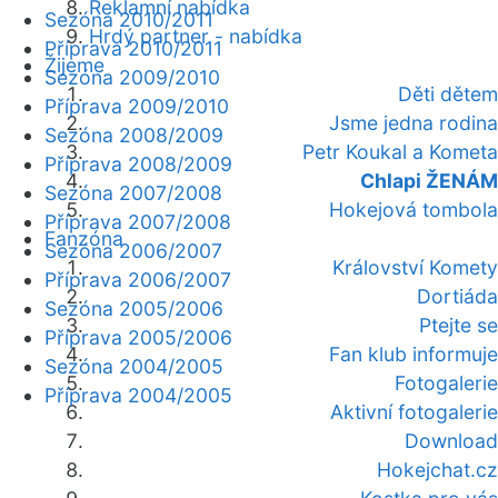
Reklamní nabídka
Sezóna 2010/2011
Hrdý partner - nabídka
Příprava 2010/2011
Žijeme
Sezóna 2009/2010
Děti dětem
Příprava 2009/2010
Jsme jedna rodina
Sezóna 2008/2009
Petr Koukal a Kometa
Příprava 2008/2009
Chlapi ŽENÁM
Sezóna 2007/2008
Hokejová tombola
Příprava 2007/2008
Fanzóna
Sezóna 2006/2007
Království Komety
Příprava 2006/2007
Dortiáda
Sezóna 2005/2006
Ptejte se
Příprava 2005/2006
Fan klub informuje
Sezóna 2004/2005
Fotogalerie
Příprava 2004/2005
Aktivní fotogalerie
Download
Hokejchat.cz