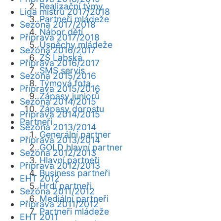
Realizační týmy
Liga mistrů 2017/2018
Partneři mládeže
Sezóna 2017/2018
Nábor dětí
Příprava 2017/2018
Úspěchy mládeže
Sezóna 2016/2017
ZŠ Labská
Příprava 2016/2017
SMS servis
Sezóna 2015/2016
Týmová fota
Příprava 2015/2016
Zápasy juniorů
Sezóna 2014/2015
Zápasy dorostu
Příprava 2014/2015
Partneři
Sezóna 2013/2014
Generální partner
Příprava 2013/2014
GOLD hlavní partner
Sezóna 2012/2013
Hlavní partneři
Příprava 2012/2013
Business partneři
EHT 2012
Hrdí partneři
Sezóna 2011/2012
Mediální partneři
Příprava 2011/2012
Partneři mládeže
EHT 2011