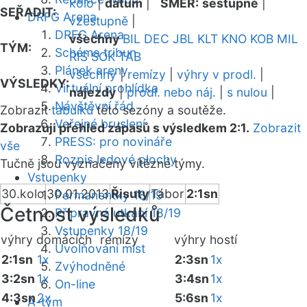
kolo
|
datum
|
SMĚR:
sestupně
|
SEŘADIT:
DRFG Arena
vzestupně
|
DRFG Arena
všechny
BIL
DEC
JBL
KLT
KNO
KOB
MIL
TÝM:
Schéma tribun
RIS
SOK
TAB
Plánek areny
všechny
|
remízy
|
výhry v prodl.
|
VÝSLEDKY:
Virtuální prohlídka
nájezdy
|
prodl. nebo náj.
|
s nulou
|
Návštěvní řád
Zobrazit
tabulku
této sezóny a soutěže.
Veřejné bruslení
Zobrazuji přehled zápasů s výsledkem 2:1.
Zobrazit
PRESS: pro novináře
vše
Rozpis ledové plochy
Tučně jsou vyznačeny vítězné týmy.
Vstupenky
30.kolo
30.01.2013
Řisuty
Tábor
2:1sn
Permanentky 18/19
Četnost výsledků
Přípravná utkání 18/19
Vstupenky 18/19
výhry domácích
remízy
výhry hostí
Uvolňování míst
2:1sn
1x
2:3sn
1x
Zvýhodněné
3:2sn
1x
3:4sn
1x
On-line
4:3sn
2x
5:6sn
1x
A-tým