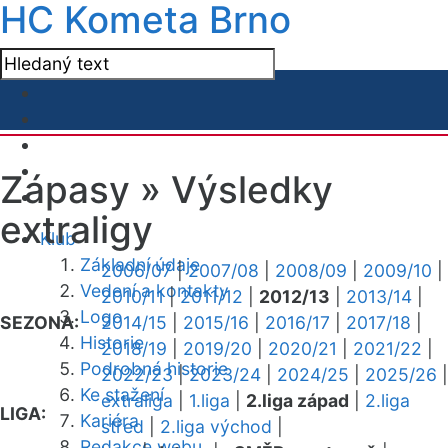
HC Kometa Brno
Zápasy »
Výsledky
extraligy
Klub
Základní údaje
2006/07
|
2007/08
|
2008/09
|
2009/10
|
Vedení a kontakty
2010/11
|
2011/12
|
2012/13
|
2013/14
|
Logo
SEZONA:
2014/15
|
2015/16
|
2016/17
|
2017/18
|
Historie
2018/19
|
2019/20
|
2020/21
|
2021/22
|
Podrobná historie
2022/23
|
2023/24
|
2024/25
|
2025/26
|
Ke stažení
extraliga
|
1.liga
|
2.liga západ
|
2.liga
LIGA:
Kariéra
střed
|
2.liga východ
|
Redakce webu