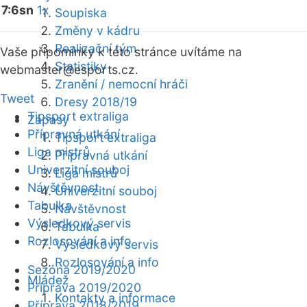
7:6sn
1x
Soupiska
Změny v kádru
Realizační tým
Vaše připomínky k této stránce uvítáme na
Statistiky
webmaster
@esports.cz.
Zranění / nemocní hráči
Tweet
Dresy 2018/19
Tipsport extraliga
Zápasy
Přípravná utkání
Tipsport extraliga
Liga mistrů
Přípravná utkání
Univerzitní souboj
Liga mistrů
Návštěvnost
Univerzitní souboj
Tabulka
Návštěvnost
Výsledkový servis
Tabulka
Rozlosování a info
Výsledkový servis
Rozlosování a info
Sezóna 2019/2020
Mládež
Příprava 2019/2020
Kontakty a informace
Příprava 2018/2019