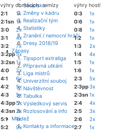
výhry domácích
remízy
výhry hostí
Soupiska
Změny v kádru
2:1
1x
0:3
1x
Realizační tým
2:1sn
1x
0:6
1x
Statistiky
3:0
2x
0:8
1x
Zranění / nemocní hráči
3:1
4x
1:2
1x
Dresy 2018/19
3:2
7x
1:3
2x
Zápasy
3:2pp
5x
1:4
4x
Tipsport extraliga
3:2sn
1x
1:5
1x
Přípravná utkání
4:0
2x
1:6
1x
Liga mistrů
4:1
6x
2:3
5x
Univerzitní souboj
4:2
5x
2:3pp
3x
Návštěvnost
4:3
5x
2:3sn
1x
Tabulka
4:3pp
5x
2:4
4x
Výsledkový servis
4:3sn
2x
Rozlosování a info
2:5
3x
Mládež
5:1
1x
2:6
2x
Kontakty a informace
5:2
9x
2:7
1x