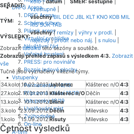
kolo
|
datum
|
SMĚR:
sestupně
|
SEŘADIT:
DRFG Arena
vzestupně
|
DRFG Arena
všechny
BIL
DEC
JBL
KLT
KNO
KOB
MIL
TÝM:
Schéma tribun
RIS
SOK
TAB
Plánek areny
všechny
|
remízy
|
výhry v prodl.
|
VÝSLEDKY:
Virtuální prohlídka
nájezdy
|
prodl. nebo náj.
|
s nulou
|
Návštěvní řád
Zobrazit
tabulku
této sezóny a soutěže.
Veřejné bruslení
Zobrazuji přehled zápasů s výsledkem 4:3.
Zobrazit
PRESS: pro novináře
vše
Rozpis ledové plochy
Tučně jsou vyznačeny vítězné týmy.
Vstupenky
34.kolo
16.02.2013
Jablonec
Klášterec n/O
4:3
Permanentky 18/19
Přípravná utkání 18/19
27.kolo
16.01.2013
Klášterec n/O
Děčín
4:3
Vstupenky 18/19
13.kolo
10.11.2012
Bílina
Klášterec n/O
4:3
Uvolňování míst
3.kolo
23.09.2012
Děčín
Milevsko
4:3
Zvýhodněné
1.kolo
15.09.2012
Řisuty
Milevsko
4:3
On-line
Četnost výsledků
A-tým