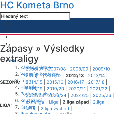
HC Kometa Brno
Zápasy »
Výsledky
extraligy
Klub
Základní údaje
2006/07
|
2007/08
|
2008/09
|
2009/10
|
Vedení a kontakty
2010/11
|
2011/12
|
2012/13
|
2013/14
|
Logo
SEZONA:
2014/15
|
2015/16
|
2016/17
|
2017/18
|
Historie
2018/19
|
2019/20
|
2020/21
|
2021/22
|
Podrobná historie
2022/23
|
2023/24
|
2024/25
|
2025/26
|
Ke stažení
extraliga
|
1.liga
|
2.liga západ
|
2.liga
LIGA:
Kariéra
střed
|
2.liga východ
|
Redakce webu