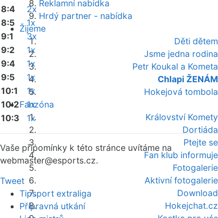
Reklamní nabídka
8:4
2x
Hrdý partner - nabídka
8:5
1x
Žijeme
9:1
3x
Děti dětem
9:2
1x
Jsme jedna rodina
9:4
1x
Petr Koukal a Kometa
9:5
1x
Chlapi ŽENÁM
10:1
1x
Hokejová tombola
10:2
Fanzóna
1x
Království Komety
10:3
1x
Dortiáda
Ptejte se
Vaše připomínky k této stránce uvítáme na
Fan klub informuje
webmaster
@esports.cz.
Fotogalerie
Aktivní fotogalerie
Tweet
Download
Tipsport extraliga
Hokejchat.cz
Přípravná utkání