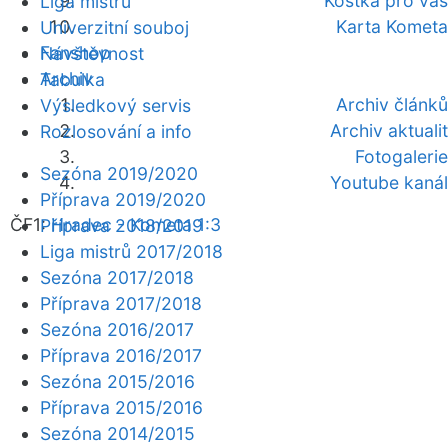
Kostka pro vás
Liga mistrů
Karta Kometa
Univerzitní souboj
Fanshop
Návštěvnost
Archiv
Tabulka
Archiv článků
Výsledkový servis
Archiv aktualit
Rozlosování a info
Fotogalerie
Sezóna 2019/2020
Youtube kanál
Příprava 2019/2020
ČF1:
Hradec - Kometa 1:3
Příprava 2018/2019
Liga mistrů 2017/2018
Sezóna 2017/2018
Příprava 2017/2018
Sezóna 2016/2017
Příprava 2016/2017
Sezóna 2015/2016
Příprava 2015/2016
Sezóna 2014/2015