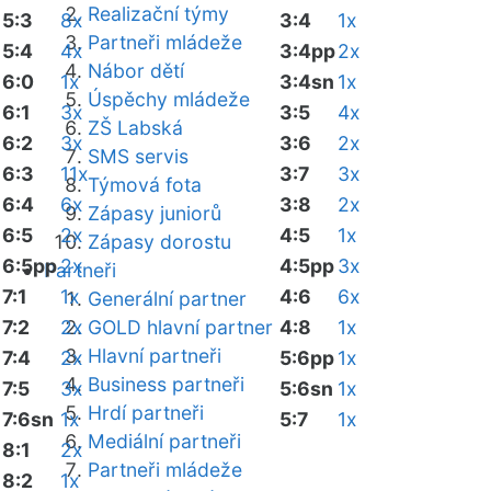
Realizační týmy
5:3
8x
3:4
1x
Partneři mládeže
5:4
4x
3:4pp
2x
Nábor dětí
6:0
1x
3:4sn
1x
Úspěchy mládeže
6:1
3x
3:5
4x
ZŠ Labská
6:2
3x
3:6
2x
SMS servis
6:3
11x
3:7
3x
Týmová fota
6:4
6x
3:8
2x
Zápasy juniorů
6:5
2x
4:5
1x
Zápasy dorostu
6:5pp
2x
4:5pp
3x
Partneři
7:1
1x
4:6
6x
Generální partner
7:2
2x
GOLD hlavní partner
4:8
1x
Hlavní partneři
7:4
2x
5:6pp
1x
Business partneři
7:5
3x
5:6sn
1x
Hrdí partneři
7:6sn
1x
5:7
1x
Mediální partneři
8:1
2x
Partneři mládeže
8:2
1x