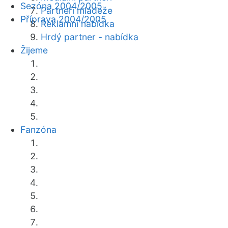
Sezóna 2004/2005
Partneři mládeže
Příprava 2004/2005
Reklamní nabídka
Hrdý partner - nabídka
Žijeme
Fanzóna