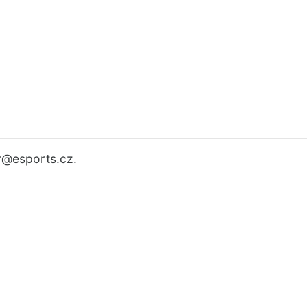
r
@esports.cz.