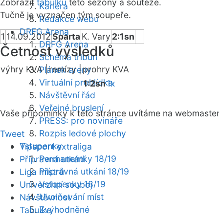
Zobrazit
tabulku
této sezóny a soutěže.
Kariéra
Tučně je vyznačen tým soupeře.
Redakce webu
DRFG Arena
1
14.09.2012
Sparta
K. Vary
2:1sn
DRFG Arena
Četnost výsledků
Schéma tribun
výhry KVA |
remízy |
prohry KVA
Plánek areny
Virtuální prohlídka
1:2sn
1x
Návštěvní řád
Veřejné bruslení
Vaše připomínky k této stránce uvítáme na webmaste
PRESS: pro novináře
Rozpis ledové plochy
Tweet
Vstupenky
Tipsport extraliga
Permanentky 18/19
Přípravná utkání
Přípravná utkání 18/19
Liga mistrů
Vstupenky 18/19
Univerzitní souboj
Uvolňování míst
Návštěvnost
Zvýhodněné
Tabulka