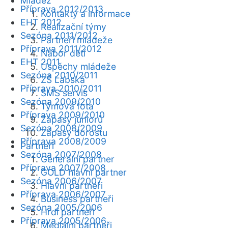
Mládež
Příprava 2012/2013
Kontakty a informace
EHT 2012
Realizační týmy
Sezóna 2011/2012
Partneři mládeže
Příprava 2011/2012
Nábor dětí
EHT 2011
Úspěchy mládeže
Sezóna 2010/2011
ZŠ Labská
Příprava 2010/2011
SMS servis
Sezóna 2009/2010
Týmová fota
Příprava 2009/2010
Zápasy juniorů
Sezóna 2008/2009
Zápasy dorostu
Příprava 2008/2009
Partneři
Sezóna 2007/2008
Generální partner
Příprava 2007/2008
GOLD hlavní partner
Sezóna 2006/2007
Hlavní partneři
Příprava 2006/2007
Business partneři
Sezóna 2005/2006
Hrdí partneři
Příprava 2005/2006
Mediální partneři