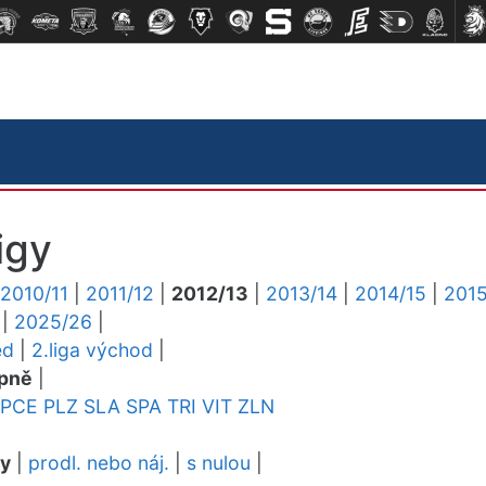
igy
2010/11
|
2011/12
|
2012/13
|
2013/14
|
2014/15
|
2015
|
2025/26
|
ed
|
2.liga východ
|
pně
|
PCE
PLZ
SLA
SPA
TRI
VIT
ZLN
dy
|
prodl. nebo náj.
|
s nulou
|