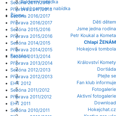
Reklamní nabídka
Sezóna 2017/2018
Hrdý partner - nabídka
Příprava 2017/2018
Žijeme
Sezóna 2016/2017
Děti dětem
Příprava 2016/2017
Jsme jedna rodina
Sezóna 2015/2016
Petr Koukal a Kometa
Příprava 2015/2016
Chlapi ŽENÁM
Sezóna 2014/2015
Hokejová tombola
Příprava 2014/2015
Fanzóna
Sezóna 2013/2014
Království Komety
Příprava 2013/2014
Dortiáda
Sezóna 2012/2013
Ptejte se
Příprava 2012/2013
Fan klub informuje
EHT 2012
Fotogalerie
Sezóna 2011/2012
Aktivní fotogalerie
Příprava 2011/2012
Download
EHT 2011
Hokejchat.cz
Sezóna 2010/2011