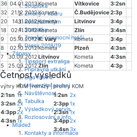
36
04.01.2013
Kometa
Vítkovice
3:2sn
Soupiska
32
21.12.2012
Kometa
Č.Budějovice
2:3p
Změny v kádru
20
14.11.2012
Kometa
Litvínov
3:4p
Realizační tým
Statistiky
18
02.11.2012
Kometa
Zlín
3:4sn
Zranění / nemocní hráči
9
05.10.2012
K. Vary
Kometa
3:4p
Dresy 2018/19
8
02.10.2012
Kometa
Plzeň
4:3sn
Zápasy
7
30.09.2012
Litvínov
Kometa
4:3sn
Tipsport extraliga
5
25.09.2012
Zlín
Kometa
4:3p
Přípravná utkání
Četnost výsledků
Liga mistrů
Univerzitní souboj
výhry KOM |
remízy |
prohry KOM
Návštěvnost
2:1sn
1x
1:2sn
2x
Tabulka
3:2sn
2x
2:3pp
1x
Výsledkový servis
4:3pp
2x
2:3sn
1x
Rozlosování a info
4:3sn
1x
3:4pp
2x
Mládež
3:4sn
3x
Kontakty a informace