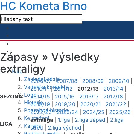
HC Kometa Brno
Zápasy »
Výsledky
extraligy
Klub
Základní údaje
2006/07
|
2007/08
|
2008/09
|
2009/10
|
Vedení a kontakty
2010/11
|
2011/12
|
2012/13
|
2013/14
|
Logo
SEZONA:
2014/15
|
2015/16
|
2016/17
|
2017/18
|
Historie
2018/19
|
2019/20
|
2020/21
|
2021/22
|
Podrobná historie
2022/23
|
2023/24
|
2024/25
|
2025/26
|
Ke stažení
extraliga
|
1.liga
|
2.liga západ
|
2.liga
LIGA:
Kariéra
střed
|
2.liga východ
|
Redakce webu