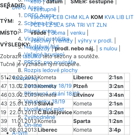
kolo
|
datum
|
SMĚR:
sestupně
|
SEŘADIT:
DRFG Arena
vzestupně
|
DRFG Arena
všechny
CEB
CHM
KLA
KOM
KVA
LIB
LIT
TÝM:
Schéma tribun
PCE
PLZ
SLA
SPA
TRI
VIT
ZLN
Plánek areny
MÍSTO:
všude
|
doma
|
venku
|
Virtuální prohlídka
všechny
|
remízy
|
výhry v prodl.
|
VÝSLEDKY:
Návštěvní řád
nájezdy
|
prodl. nebo náj.
|
s nulou
|
Veřejné bruslení
Zobrazit
tabulku
této sezóny a soutěže.
PRESS: pro novináře
Tučně je vyznačen tým soupeře.
Rozpis ledové plochy
51
24.02.2013
Kometa
Liberec
2:1sn
Vstupenky
Permanentky 18/19
47
13.02.2013
Kometa
Plzeň
3:2sn
Přípravná utkání 18/19
46
03.02.2013
Kometa
Litvínov
3:4sn
Vstupenky 18/19
43
25.01.2013
Slavia
Kometa
2:1sn
Uvolňování míst
19
22.01.2013
Č.Budějovice
Kometa
3:2sn
Zvýhodněné
39
11.01.2013
Kometa
Sparta
1:2sn
On-line
38
08.01.2013
Liberec
Kometa
3:4p
A-tým