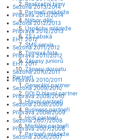
Realizační týmy
Sezóna 2013/2014
Partneři mládeže
Příprava 2013/2014
Nábor dětí
Sezóna 2012/2013
Úspěchy mládeže
Příprava 2012/2013
ZŠ Labská
EHT 2012
SMS servis
Sezóna 2011/2012
Týmová fota
Příprava 2011/2012
Zápasy juniorů
EHT 2011
Zápasy dorostu
Sezóna 2010/2011
Partneři
Příprava 2010/2011
Generální partner
Sezóna 2009/2010
GOLD hlavní partner
Příprava 2009/2010
Hlavní partneři
Sezóna 2008/2009
Business partneři
Příprava 2008/2009
Hrdí partneři
Sezóna 2007/2008
Mediální partneři
Příprava 2007/2008
Partneři mládeže
Sezóna 2006/2007