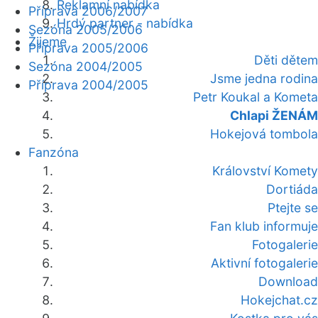
Reklamní nabídka
Příprava 2006/2007
Hrdý partner - nabídka
Sezóna 2005/2006
Žijeme
Příprava 2005/2006
Děti dětem
Sezóna 2004/2005
Jsme jedna rodina
Příprava 2004/2005
Petr Koukal a Kometa
Chlapi ŽENÁM
Hokejová tombola
Fanzóna
Království Komety
Dortiáda
Ptejte se
Fan klub informuje
Fotogalerie
Aktivní fotogalerie
Download
Hokejchat.cz