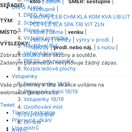
kolo
|
datum
|
SMĚR:
sestupně
|
SEŘADIT:
DRFG Arena
vzestupně
|
DRFG Arena
všechny
CEB
CHM
KLA
KOM
KVA
LIB
LIT
TÝM:
Schéma tribun
PCE
PLZ
SLA
SPA
TRI
VIT
ZLN
Plánek areny
MÍSTO:
všude
|
doma
|
venku
|
Virtuální prohlídka
všechny
|
remízy
|
výhry v prodl.
|
VÝSLEDKY:
Návštěvní řád
nájezdy
|
prodl. nebo náj.
|
s nulou
|
Veřejné bruslení
Zobrazit
tabulku
této sezóny a soutěže.
PRESS: pro novináře
Zadaným parametrům nevyhovuje žádný zápas.
Rozpis ledové plochy
Vstupenky
Permanentky 18/19
Vaše připomínky k této stránce uvítáme na
Přípravná utkání 18/19
webmaster
@esports.cz.
Vstupenky 18/19
Tweet
Uvolňování míst
Tipsport extraliga
Zvýhodněné
Přípravná utkání
On-line
Liga mistrů
A-tým