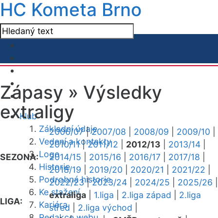
HC Kometa Brno
Zápasy »
Výsledky
extraligy
Klub
Základní údaje
2006/07
|
2007/08
|
2008/09
|
2009/10
|
Vedení a kontakty
2010/11
|
2011/12
|
2012/13
|
2013/14
|
Logo
SEZONA:
2014/15
|
2015/16
|
2016/17
|
2017/18
|
Historie
2018/19
|
2019/20
|
2020/21
|
2021/22
|
Podrobná historie
2022/23
|
2023/24
|
2024/25
|
2025/26
|
Ke stažení
extraliga
|
1.liga
|
2.liga západ
|
2.liga
LIGA:
Kariéra
střed
|
2.liga východ
|
Redakce webu