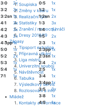
3:0
2x
0:5
1x
Soupiska
3:2
3x
1:2
1x
Změny v kádru
3:2sn
1x
1:2sn
2x
Realizační tým
4:1
3x
Statistiky
1:3
3x
Zranění / nemocní hráči
4:2
3x
1:4
3x
Dresy 2018/19
4:3
2x
1:5
2x
Zápasy
4:3pp
1x
2:3
1x
Tipsport extraliga
5:0
1x
2:3pp
1x
Přípravná utkání
5:2
2x
2:3sn
1x
Liga mistrů
5:3
1x
2:4
2x
Univerzitní souboj
5:4
1x
2:5
1x
Návštěvnost
7:1
1x
3:4
1x
Tabulka
3:4pp
1x
Výsledkový servis
3:5
3x
Rozlosování a info
3:8
1x
Mládež
4:5
1x
Kontakty a informace