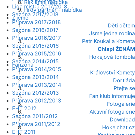
Reklamní nabídka
Liga mistrů 2017/2018
Hrdý partner - nabídka
Sezóna 2017/2018
Žijeme
Příprava 2017/2018
Děti dětem
Sezóna 2016/2017
Jsme jedna rodina
Příprava 2016/2017
Petr Koukal a Kometa
Sezóna 2015/2016
Chlapi ŽENÁM
Příprava 2015/2016
Hokejová tombola
Sezóna 2014/2015
Fanzóna
Příprava 2014/2015
Království Komety
Sezóna 2013/2014
Dortiáda
Příprava 2013/2014
Ptejte se
Sezóna 2012/2013
Fan klub informuje
Příprava 2012/2013
Fotogalerie
EHT 2012
Aktivní fotogalerie
Sezóna 2011/2012
Download
Příprava 2011/2012
Hokejchat.cz
EHT 2011