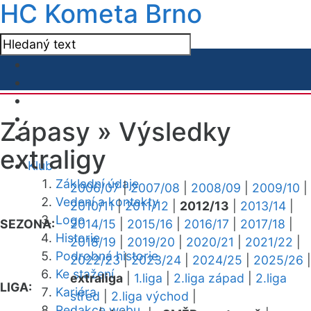
HC Kometa Brno
Zápasy »
Výsledky
extraligy
Klub
Základní údaje
2006/07
|
2007/08
|
2008/09
|
2009/10
|
Vedení a kontakty
2010/11
|
2011/12
|
2012/13
|
2013/14
|
Logo
SEZONA:
2014/15
|
2015/16
|
2016/17
|
2017/18
|
Historie
2018/19
|
2019/20
|
2020/21
|
2021/22
|
Podrobná historie
2022/23
|
2023/24
|
2024/25
|
2025/26
|
Ke stažení
extraliga
|
1.liga
|
2.liga západ
|
2.liga
LIGA:
Kariéra
střed
|
2.liga východ
|
Redakce webu