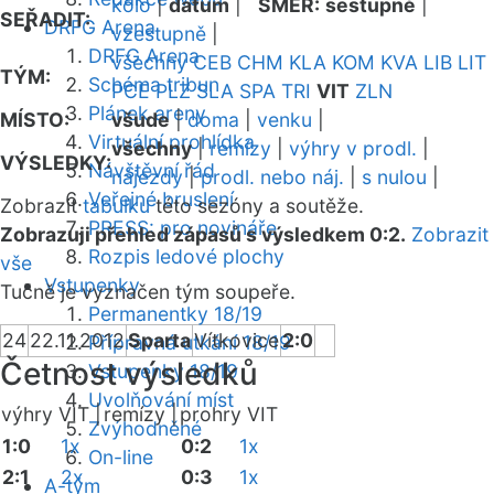
kolo
|
datum
|
SMĚR:
sestupně
|
SEŘADIT:
DRFG Arena
vzestupně
|
DRFG Arena
všechny
CEB
CHM
KLA
KOM
KVA
LIB
LIT
TÝM:
Schéma tribun
PCE
PLZ
SLA
SPA
TRI
VIT
ZLN
Plánek areny
MÍSTO:
všude
|
doma
|
venku
|
Virtuální prohlídka
všechny
|
remízy
|
výhry v prodl.
|
VÝSLEDKY:
Návštěvní řád
nájezdy
|
prodl. nebo náj.
|
s nulou
|
Veřejné bruslení
Zobrazit
tabulku
této sezóny a soutěže.
PRESS: pro novináře
Zobrazuji přehled zápasů s výsledkem 0:2.
Zobrazit
Rozpis ledové plochy
vše
Vstupenky
Tučně je vyznačen tým soupeře.
Permanentky 18/19
24
22.11.2012
Sparta
Vítkovice
2:0
Přípravná utkání 18/19
Četnost výsledků
Vstupenky 18/19
Uvolňování míst
výhry VIT |
remízy |
prohry VIT
Zvýhodněné
1:0
1x
0:2
1x
On-line
2:1
2x
0:3
1x
A-tým