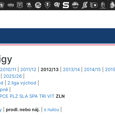
igy
2010/11
|
2011/12
|
2012/13
|
2013/14
|
2014/15
|
2015
|
2025/26
|
ed
|
2.liga východ
|
upně
|
PCE
PLZ
SLA
SPA
TRI
VIT
ZLN
y
|
prodl. nebo náj.
|
s nulou
|