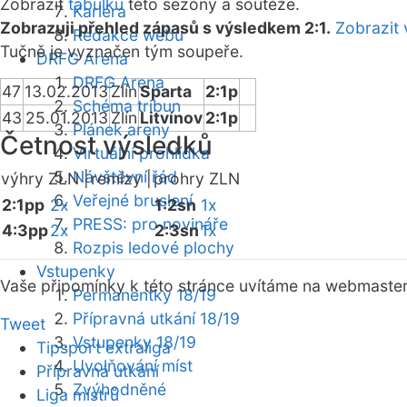
Zobrazit
tabulku
této sezóny a soutěže.
Kariéra
Zobrazuji přehled zápasů s výsledkem 2:1.
Zobrazit 
Redakce webu
Tučně je vyznačen tým soupeře.
DRFG Arena
DRFG Arena
47
13.02.2013
Zlín
Sparta
2:1p
Schéma tribun
43
25.01.2013
Zlín
Litvínov
2:1p
Plánek areny
Četnost výsledků
Virtuální prohlídka
Návštěvní řád
výhry ZLN |
remízy |
prohry ZLN
Veřejné bruslení
2:1pp
2x
1:2sn
1x
PRESS: pro novináře
4:3pp
2x
2:3sn
1x
Rozpis ledové plochy
Vstupenky
Vaše připomínky k této stránce uvítáme na webmaste
Permanentky 18/19
Přípravná utkání 18/19
Tweet
Vstupenky 18/19
Tipsport extraliga
Uvolňování míst
Přípravná utkání
Zvýhodněné
Liga mistrů