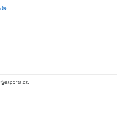
vše
r
@esports.cz.