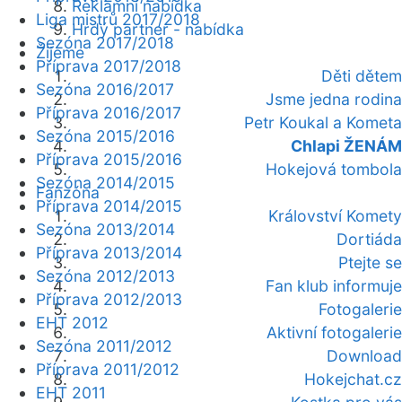
Reklamní nabídka
Liga mistrů 2017/2018
Hrdý partner - nabídka
Sezóna 2017/2018
Žijeme
Příprava 2017/2018
Děti dětem
Sezóna 2016/2017
Jsme jedna rodina
Příprava 2016/2017
Petr Koukal a Kometa
Sezóna 2015/2016
Chlapi ŽENÁM
Příprava 2015/2016
Hokejová tombola
Sezóna 2014/2015
Fanzóna
Příprava 2014/2015
Království Komety
Sezóna 2013/2014
Dortiáda
Příprava 2013/2014
Ptejte se
Sezóna 2012/2013
Fan klub informuje
Příprava 2012/2013
Fotogalerie
EHT 2012
Aktivní fotogalerie
Sezóna 2011/2012
Download
Příprava 2011/2012
Hokejchat.cz
EHT 2011