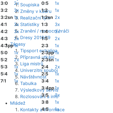
3:0
2x
0:5
1x
Soupiska
3:2
3x
1:2
1x
Změny v kádru
3:2sn
1x
1:2sn
2x
Realizační tým
4:1
3x
Statistiky
1:3
3x
Zranění / nemocní hráči
4:2
3x
1:4
3x
Dresy 2018/19
4:3
2x
1:5
2x
Zápasy
4:3pp
1x
2:3
1x
Tipsport extraliga
5:0
1x
2:3pp
1x
Přípravná utkání
5:2
2x
2:3sn
1x
Liga mistrů
5:3
1x
2:4
2x
Univerzitní souboj
5:4
1x
2:5
1x
Návštěvnost
7:1
1x
3:4
1x
Tabulka
3:4pp
1x
Výsledkový servis
3:5
3x
Rozlosování a info
3:8
1x
Mládež
4:5
1x
Kontakty a informace