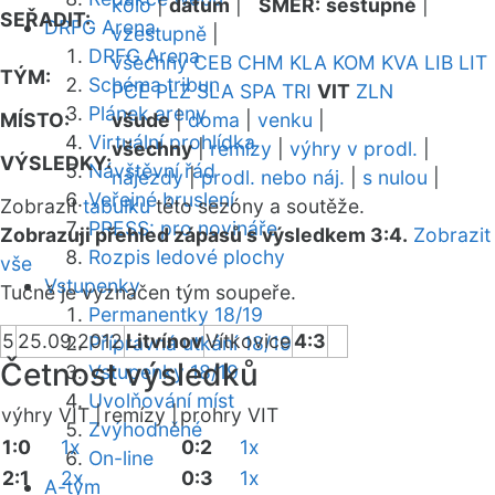
kolo
|
datum
|
SMĚR:
sestupně
|
SEŘADIT:
DRFG Arena
vzestupně
|
DRFG Arena
všechny
CEB
CHM
KLA
KOM
KVA
LIB
LIT
TÝM:
Schéma tribun
PCE
PLZ
SLA
SPA
TRI
VIT
ZLN
Plánek areny
MÍSTO:
všude
|
doma
|
venku
|
Virtuální prohlídka
všechny
|
remízy
|
výhry v prodl.
|
VÝSLEDKY:
Návštěvní řád
nájezdy
|
prodl. nebo náj.
|
s nulou
|
Veřejné bruslení
Zobrazit
tabulku
této sezóny a soutěže.
PRESS: pro novináře
Zobrazuji přehled zápasů s výsledkem 3:4.
Zobrazit
Rozpis ledové plochy
vše
Vstupenky
Tučně je vyznačen tým soupeře.
Permanentky 18/19
5
25.09.2012
Litvínov
Vítkovice
4:3
Přípravná utkání 18/19
Četnost výsledků
Vstupenky 18/19
Uvolňování míst
výhry VIT |
remízy |
prohry VIT
Zvýhodněné
1:0
1x
0:2
1x
On-line
2:1
2x
0:3
1x
A-tým