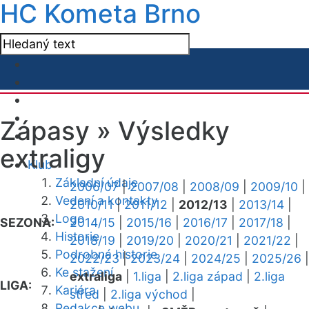
HC Kometa Brno
Zápasy »
Výsledky
extraligy
Klub
Základní údaje
2006/07
|
2007/08
|
2008/09
|
2009/10
|
Vedení a kontakty
2010/11
|
2011/12
|
2012/13
|
2013/14
|
Logo
SEZONA:
2014/15
|
2015/16
|
2016/17
|
2017/18
|
Historie
2018/19
|
2019/20
|
2020/21
|
2021/22
|
Podrobná historie
2022/23
|
2023/24
|
2024/25
|
2025/26
|
Ke stažení
extraliga
|
1.liga
|
2.liga západ
|
2.liga
LIGA:
Kariéra
střed
|
2.liga východ
|
Redakce webu