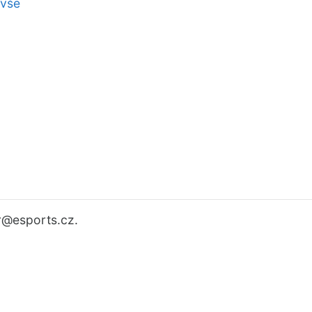
 vše
r
@esports.cz.