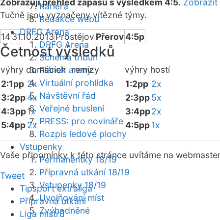
Zobrazuji přehled zápasů s výsledkem 4:5.
Zobrazit
Kariéra
Tučně jsou vyznačeny vítězné týmy.
Redakce webu
DRFG Arena
14
31.10.2013
Prostějov
Přerov
4:5p
DRFG Arena
Četnost výsledků
Schéma tribun
výhry domácích
remízy
výhry hostí
Plánek areny
Virtuální prohlídka
2:1pp
2x
1:2pp
2x
Návštěvní řád
3:2pp
4x
2:3pp
5x
Veřejné bruslení
4:3pp
1x
3:4pp
2x
PRESS: pro novináře
5:4pp
2x
4:5pp
1x
Rozpis ledové plochy
Vstupenky
Vaše připomínky k této stránce uvítáme na webmaste
Permanentky 18/19
Přípravná utkání 18/19
Tweet
Vstupenky 18/19
Tipsport extraliga
Uvolňování míst
Přípravná utkání
Zvýhodněné
Liga mistrů