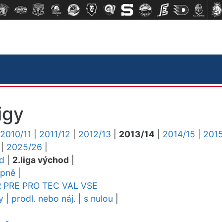
igy
2010/11
|
2011/12
|
2012/13
|
2013/14
|
2014/15
|
2015
|
2025/26
|
ed
|
2.liga východ
|
upně
|
R
PRE
PRO
TEC
VAL
VSE
y
|
prodl. nebo náj.
|
s nulou
|