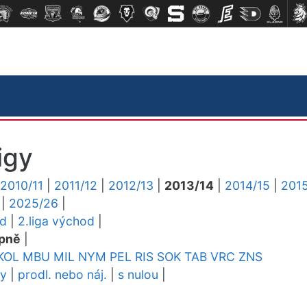
igy
2010/11
|
2011/12
|
2012/13
|
2013/14
|
2014/15
|
2015
|
2025/26
|
ed
|
2.liga východ
|
pně
|
KOL
MBU
MIL
NYM
PEL
RIS
SOK
TAB
VRC
ZNS
dy
|
prodl. nebo náj.
|
s nulou
|