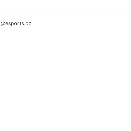
r
@esports.cz.