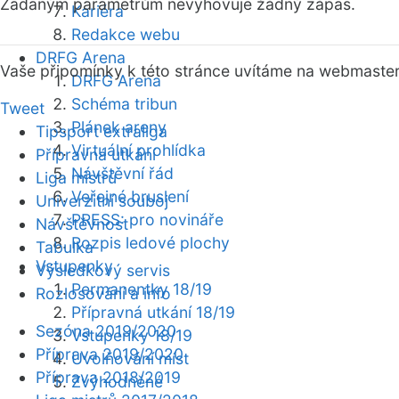
Zadaným parametrům nevyhovuje žádný zápas.
Kariéra
Redakce webu
DRFG Arena
Vaše připomínky k této stránce uvítáme na webmaste
DRFG Arena
Schéma tribun
Tweet
Plánek areny
Tipsport extraliga
Virtuální prohlídka
Přípravná utkání
Návštěvní řád
Liga mistrů
Veřejné bruslení
Univerzitní souboj
PRESS: pro novináře
Návštěvnost
Rozpis ledové plochy
Tabulka
Vstupenky
Výsledkový servis
Permanentky 18/19
Rozlosování a info
Přípravná utkání 18/19
Sezóna 2019/2020
Vstupenky 18/19
Příprava 2019/2020
Uvolňování míst
Příprava 2018/2019
Zvýhodněné