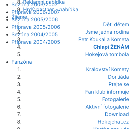
Reklamní nabídka
Sezóna 2006/2007
Hrdý partner - nabídka
Příprava 2006/2007
Žijeme
Sezóna 2005/2006
Děti dětem
Příprava 2005/2006
Jsme jedna rodina
Sezóna 2004/2005
Petr Koukal a Kometa
Příprava 2004/2005
Chlapi ŽENÁM
Hokejová tombola
Fanzóna
Království Komety
Dortiáda
Ptejte se
Fan klub informuje
Fotogalerie
Aktivní fotogalerie
Download
Hokejchat.cz