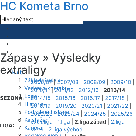
HC Kometa Brno
Zápasy »
Výsledky
extraligy
Klub
Základní údaje
2006/07
|
2007/08
|
2008/09
|
2009/10
|
Vedení a kontakty
2010/11
|
2011/12
|
2012/13
|
2013/14
|
Logo
SEZONA:
2014/15
|
2015/16
|
2016/17
|
2017/18
|
Historie
2018/19
|
2019/20
|
2020/21
|
2021/22
|
Podrobná historie
2022/23
|
2023/24
|
2024/25
|
2025/26
|
Ke stažení
extraliga
|
1.liga
|
2.liga západ
|
2.liga
LIGA:
Kariéra
střed
|
2.liga východ
|
Redakce webu