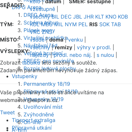
kolo
|
datum
|
SMĚR:
sestupně
|
SEŘADIT:
DRFG Arena
vzestupně
|
DRFG Arena
všechny
BIL
DEC
JBL
JHR
KLT
KNO
KOB
Schéma tribun
TÝM:
KOL
MBU
MIL
NYM
PEL
RIS
SOK
TAB
Plánek areny
VRC
ZNS
Virtuální prohlídka
MÍSTO:
všude
|
doma
|
venku
|
Návštěvní řád
všechny
|
remízy
|
výhry v prodl.
|
VÝSLEDKY:
Veřejné bruslení
nájezdy
|
prodl. nebo náj.
|
s nulou
|
PRESS: pro novináře
Zobrazit
tabulku
této sezóny a soutěže.
Rozpis ledové plochy
Zadaným parametrům nevyhovuje žádný zápas.
Vstupenky
Permanentky 18/19
Přípravná utkání 18/19
Vaše připomínky k této stránce uvítáme na
Vstupenky 18/19
webmaster
@esports.cz.
Uvolňování míst
Tweet
Zvýhodněné
Tipsport extraliga
On-line
Přípravná utkání
A-tým