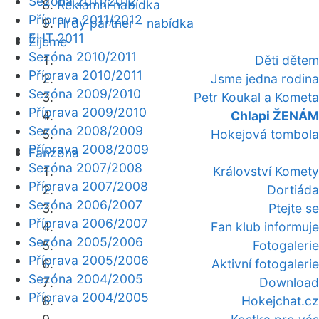
Sezóna 2011/2012
Reklamní nabídka
Příprava 2011/2012
Hrdý partner - nabídka
EHT 2011
Žijeme
Sezóna 2010/2011
Děti dětem
Příprava 2010/2011
Jsme jedna rodina
Sezóna 2009/2010
Petr Koukal a Kometa
Příprava 2009/2010
Chlapi ŽENÁM
Sezóna 2008/2009
Hokejová tombola
Příprava 2008/2009
Fanzóna
Sezóna 2007/2008
Království Komety
Příprava 2007/2008
Dortiáda
Sezóna 2006/2007
Ptejte se
Příprava 2006/2007
Fan klub informuje
Sezóna 2005/2006
Fotogalerie
Příprava 2005/2006
Aktivní fotogalerie
Sezóna 2004/2005
Download
Příprava 2004/2005
Hokejchat.cz