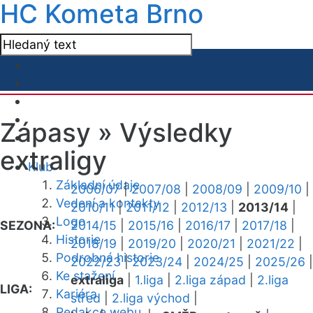
HC Kometa Brno
Zápasy »
Výsledky
extraligy
Klub
Základní údaje
2006/07
|
2007/08
|
2008/09
|
2009/10
|
Vedení a kontakty
2010/11
|
2011/12
|
2012/13
|
2013/14
|
Logo
SEZONA:
2014/15
|
2015/16
|
2016/17
|
2017/18
|
Historie
2018/19
|
2019/20
|
2020/21
|
2021/22
|
Podrobná historie
2022/23
|
2023/24
|
2024/25
|
2025/26
|
Ke stažení
extraliga
|
1.liga
|
2.liga západ
|
2.liga
LIGA:
Kariéra
střed
|
2.liga východ
|
Redakce webu