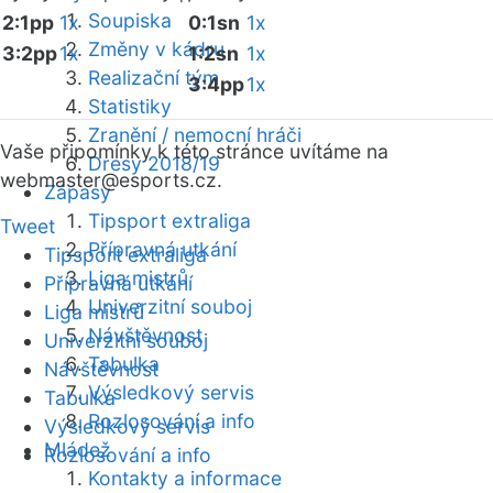
Soupiska
2:1pp
1x
0:1sn
1x
Změny v kádru
3:2pp
1x
1:2sn
1x
Realizační tým
3:4pp
1x
Statistiky
Zranění / nemocní hráči
Vaše připomínky k této stránce uvítáme na
Dresy 2018/19
webmaster
@esports.cz.
Zápasy
Tipsport extraliga
Tweet
Přípravná utkání
Tipsport extraliga
Liga mistrů
Přípravná utkání
Univerzitní souboj
Liga mistrů
Návštěvnost
Univerzitní souboj
Tabulka
Návštěvnost
Výsledkový servis
Tabulka
Rozlosování a info
Výsledkový servis
Mládež
Rozlosování a info
Kontakty a informace