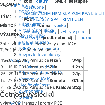
kolo
|
datum
|
SMĚR:
sestupně
|
SEŘADIT:
DRFG Arena
vzestupně
|
DRFG Arena
všechny
CHM
HKM
KLA
KOM
KVA
LIB
LIT
TÝM:
Schéma tribun
PCE
PLZ
SLA
SPA
TRI
VIT
ZLN
Plánek areny
MÍSTO:
všude
|
doma
|
venku
|
Virtuální prohlídka
všechny
|
remízy
|
výhry v prodl.
|
VÝSLEDKY:
Návštěvní řád
nájezdy
|
prodl. nebo náj.
|
s nulou
|
Veřejné bruslení
Zobrazit
tabulku
této sezóny a soutěže.
PRESS: pro novináře
Tučně je vyznačen tým soupeře.
Rozpis ledové plochy
49
28.02.2014
Pardubice
Plzeň
3:4p
Vstupenky
Permanentky 18/19
31
15.12.2013
Pardubice
Zlín
1:2sn
Přípravná utkání 18/19
25
29.11.2013
Pardubice
Třinec
2:1p
Vstupenky 18/19
14
22.10.2013
Pardubice
Kometa
0:1sn
Uvolňování míst
7
29.09.2013
Pardubice
Hr. Králové
3:2p
Zvýhodněné
Četnost výsledků
On-line
výhry PCE |
remízy |
prohry PCE
A-tým