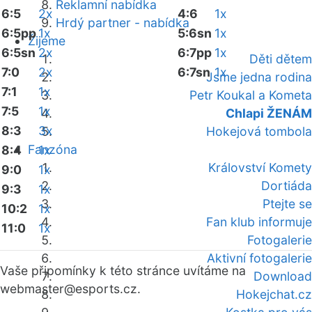
Reklamní nabídka
6:5
2x
4:6
1x
Hrdý partner - nabídka
6:5pp
1x
5:6sn
1x
Žijeme
6:5sn
2x
6:7pp
1x
Děti dětem
7:0
2x
6:7sn
1x
Jsme jedna rodina
7:1
1x
Petr Koukal a Kometa
7:5
1x
Chlapi ŽENÁM
8:3
3x
Hokejová tombola
Fanzóna
8:4
1x
Království Komety
9:0
1x
Dortiáda
9:3
1x
Ptejte se
10:2
1x
Fan klub informuje
11:0
1x
Fotogalerie
Aktivní fotogalerie
Vaše připomínky k této stránce uvítáme na
Download
webmaster
@esports.cz.
Hokejchat.cz