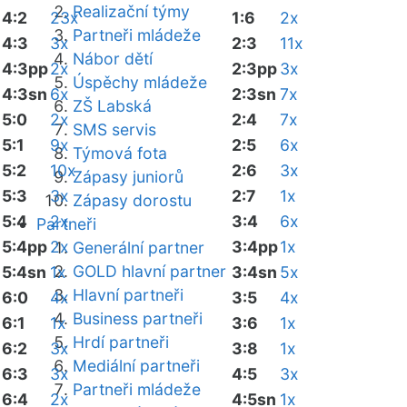
Realizační týmy
4:2
23x
1:6
2x
Partneři mládeže
4:3
3x
2:3
11x
Nábor dětí
4:3pp
2x
2:3pp
3x
Úspěchy mládeže
4:3sn
6x
2:3sn
7x
ZŠ Labská
5:0
2x
2:4
7x
SMS servis
5:1
9x
2:5
6x
Týmová fota
5:2
10x
2:6
3x
Zápasy juniorů
5:3
3x
2:7
1x
Zápasy dorostu
5:4
2x
3:4
6x
Partneři
5:4pp
2x
3:4pp
1x
Generální partner
GOLD hlavní partner
5:4sn
1x
3:4sn
5x
Hlavní partneři
6:0
4x
3:5
4x
Business partneři
6:1
1x
3:6
1x
Hrdí partneři
6:2
3x
3:8
1x
Mediální partneři
6:3
3x
4:5
3x
Partneři mládeže
6:4
2x
4:5sn
1x