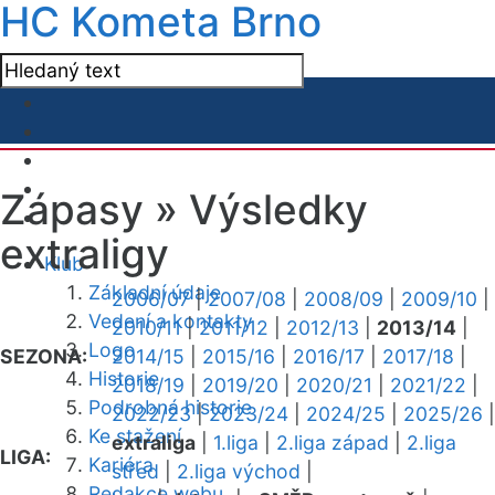
HC Kometa Brno
Zápasy »
Výsledky
extraligy
Klub
Základní údaje
2006/07
|
2007/08
|
2008/09
|
2009/10
|
Vedení a kontakty
2010/11
|
2011/12
|
2012/13
|
2013/14
|
Logo
SEZONA:
2014/15
|
2015/16
|
2016/17
|
2017/18
|
Historie
2018/19
|
2019/20
|
2020/21
|
2021/22
|
Podrobná historie
2022/23
|
2023/24
|
2024/25
|
2025/26
|
Ke stažení
extraliga
|
1.liga
|
2.liga západ
|
2.liga
LIGA:
Kariéra
střed
|
2.liga východ
|
Redakce webu