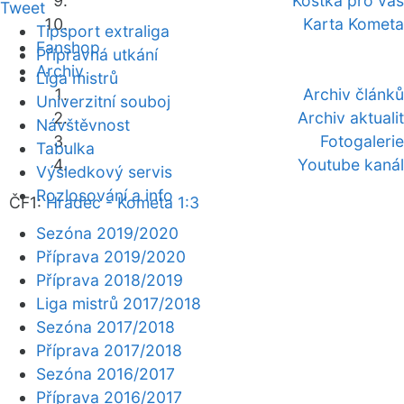
Kostka pro vás
Tweet
Karta Kometa
Tipsport extraliga
Fanshop
Přípravná utkání
Archiv
Liga mistrů
Archiv článků
Univerzitní souboj
Archiv aktualit
Návštěvnost
Fotogalerie
Tabulka
Youtube kanál
Výsledkový servis
Rozlosování a info
ČF1:
Hradec - Kometa 1:3
Sezóna 2019/2020
Příprava 2019/2020
Příprava 2018/2019
Liga mistrů 2017/2018
Sezóna 2017/2018
Příprava 2017/2018
Sezóna 2016/2017
Příprava 2016/2017