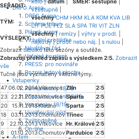
kolo
|
datum
|
SMĚR:
sestupně
|
SEŘADIT:
DRFG Arena
vzestupně
|
DRFG Arena
všechny
CHM
HKM
KLA
KOM
KVA
LIB
TÝM:
Schéma tribun
LIT
PCE
PLZ
SLA
SPA
TRI
VIT
ZLN
Plánek areny
všechny
|
remízy
|
výhry v prodl.
|
VÝSLEDKY:
Virtuální prohlídka
nájezdy
|
prodl. nebo náj.
|
s nulou
|
Návštěvní řád
Zobrazit
tabulku
této sezóny a soutěže.
Veřejné bruslení
Zobrazuji přehled zápasů s výsledkem 2:5.
Zobrazit
PRESS: pro novináře
vše
Rozpis ledové plochy
Tučně jsou vyznačeny vítězné týmy.
Vstupenky
47
06.02.2014
Vítkovice
Zlín
2:5
Permanentky 18/19
Přípravná utkání 18/19
23
22.11.2013
Vítkovice
Sparta
2:5
Vstupenky 18/19
20
15.11.2013
Kladno
Sparta
2:5
Uvolňování míst
18
03.11.2013
Chomutov
Třinec
2:5
Zvýhodněné
9
22.10.2013
Vítkovice
Hr. Králové
2:5
On-line
8
01.10.2013
Chomutov
Pardubice
2:5
A-tým