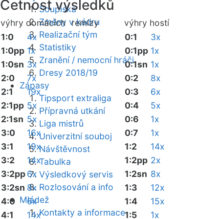
Četnost výsledků
Soupiska
Změny v kádru
výhry domácích
remízy
výhry hostí
Realizační tým
1:0
4x
0:1
3x
Statistiky
1:0pp
1x
0:1pp
1x
Zranění / nemocní hráči
1:0sn
3x
0:1sn
1x
Dresy 2018/19
2:0
7x
0:2
8x
Zápasy
2:1
19x
0:3
6x
Tipsport extraliga
2:1pp
5x
0:4
5x
Přípravná utkání
2:1sn
5x
0:6
1x
Liga mistrů
3:0
16x
0:7
1x
Univerzitní souboj
3:1
19x
1:2
14x
Návštěvnost
3:2
14x
1:2pp
2x
Tabulka
3:2pp
6x
1:2sn
8x
Výsledkový servis
Rozlosování a info
3:2sn
8x
1:3
12x
Mládež
4:0
6x
1:4
15x
Kontakty a informace
4:1
14x
1:5
1x