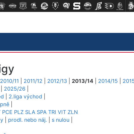
igy
2010/11
|
2011/12
|
2012/13
|
2013/14
|
2014/15
|
2015
|
2025/26
|
ed
|
2.liga východ
|
upně
|
T
PCE
PLZ
SLA
SPA
TRI
VIT
ZLN
dy
|
prodl. nebo náj.
|
s nulou
|