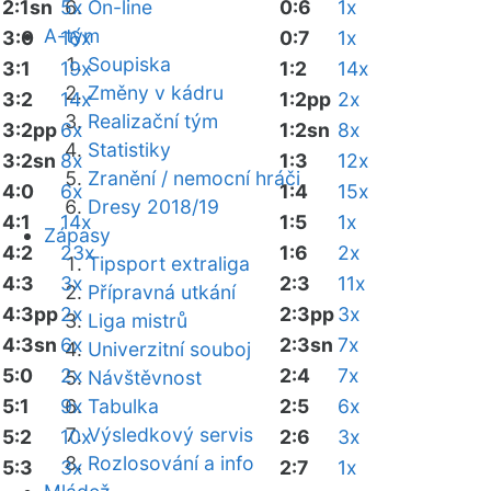
2:1sn
5x
On-line
0:6
1x
A-tým
3:0
16x
0:7
1x
Soupiska
3:1
19x
1:2
14x
Změny v kádru
3:2
14x
1:2pp
2x
Realizační tým
3:2pp
6x
1:2sn
8x
Statistiky
3:2sn
8x
1:3
12x
Zranění / nemocní hráči
4:0
6x
1:4
15x
Dresy 2018/19
4:1
14x
1:5
1x
Zápasy
4:2
23x
1:6
2x
Tipsport extraliga
4:3
3x
2:3
11x
Přípravná utkání
4:3pp
2x
2:3pp
3x
Liga mistrů
4:3sn
6x
2:3sn
7x
Univerzitní souboj
5:0
2x
2:4
7x
Návštěvnost
5:1
9x
Tabulka
2:5
6x
Výsledkový servis
5:2
10x
2:6
3x
Rozlosování a info
5:3
3x
2:7
1x