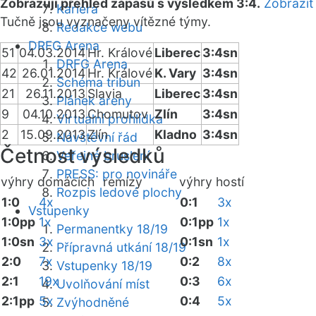
Zobrazuji přehled zápasů s výsledkem 3:4.
Zobrazit
Kariéra
Tučně jsou vyznačeny vítězné týmy.
Redakce webu
DRFG Arena
51
04.03.2014
Hr. Králové
Liberec
3:4sn
DRFG Arena
42
26.01.2014
Hr. Králové
K. Vary
3:4sn
Schéma tribun
21
26.11.2013
Slavia
Liberec
3:4sn
Plánek areny
9
04.10.2013
Chomutov
Zlín
3:4sn
Virtuální prohlídka
2
15.09.2013
Zlín
Kladno
3:4sn
Návštěvní řád
Četnost výsledků
Veřejné bruslení
PRESS: pro novináře
výhry domácích
remízy
výhry hostí
Rozpis ledové plochy
1:0
4x
0:1
3x
Vstupenky
1:0pp
1x
0:1pp
1x
Permanentky 18/19
1:0sn
3x
0:1sn
1x
Přípravná utkání 18/19
2:0
7x
0:2
8x
Vstupenky 18/19
2:1
19x
0:3
6x
Uvolňování míst
2:1pp
5x
0:4
5x
Zvýhodněné