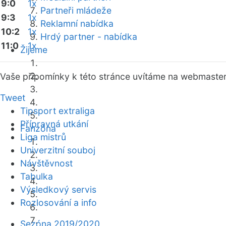
9:0
1x
Partneři mládeže
9:3
1x
Reklamní nabídka
10:2
1x
Hrdý partner - nabídka
11:0
1x
Žijeme
Vaše připomínky k této stránce uvítáme na webmaste
Tweet
Tipsport extraliga
Přípravná utkání
Fanzóna
Liga mistrů
Univerzitní souboj
Návštěvnost
Tabulka
Výsledkový servis
Rozlosování a info
Sezóna 2019/2020