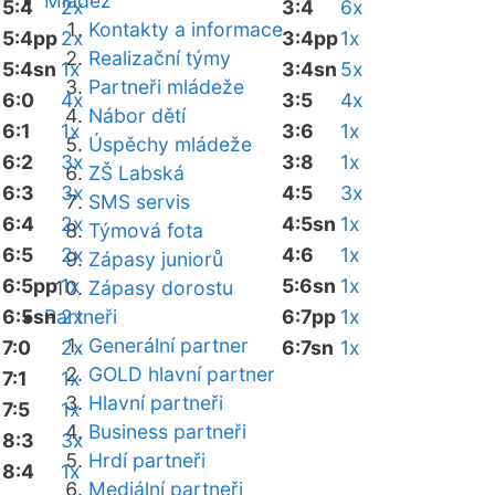
Mládež
5:4
2x
3:4
6x
Kontakty a informace
5:4pp
2x
3:4pp
1x
Realizační týmy
5:4sn
1x
3:4sn
5x
Partneři mládeže
6:0
4x
3:5
4x
Nábor dětí
6:1
1x
3:6
1x
Úspěchy mládeže
6:2
3x
3:8
1x
ZŠ Labská
6:3
3x
4:5
3x
SMS servis
6:4
2x
4:5sn
1x
Týmová fota
6:5
2x
4:6
1x
Zápasy juniorů
6:5pp
1x
5:6sn
1x
Zápasy dorostu
6:5sn
Partneři
2x
6:7pp
1x
Generální partner
7:0
2x
6:7sn
1x
GOLD hlavní partner
7:1
1x
Hlavní partneři
7:5
1x
Business partneři
8:3
3x
Hrdí partneři
8:4
1x
Mediální partneři