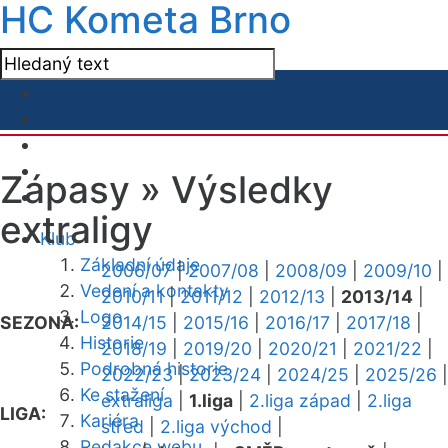
HC Kometa Brno
Zápasy »
Výsledky
extraligy
Klub
Základní údaje
2006/07
|
2007/08
|
2008/09
|
2009/10
|
Vedení a kontakty
2010/11
|
2011/12
|
2012/13
|
2013/14
|
Logo
SEZONA:
2014/15
|
2015/16
|
2016/17
|
2017/18
|
Historie
2018/19
|
2019/20
|
2020/21
|
2021/22
|
Podrobná historie
2022/23
|
2023/24
|
2024/25
|
2025/26
|
Ke stažení
extraliga
|
1.liga
|
2.liga západ
|
2.liga
LIGA:
Kariéra
střed
|
2.liga východ
|
Redakce webu