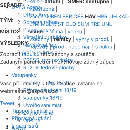
kolo
|
datum
|
SMĚR:
sestupně
|
SEŘADIT:
DRFG Arena
vzestupně
|
DRFG Arena
všechny
BEN
BER
CEB
HAV
HBR
JIH
KAD
TÝM:
Schéma tribun
LTM
MBL
MST
OLO
SUM
TRE
UNL
Plánek areny
MÍSTO:
všude
|
doma
|
venku
|
Virtuální prohlídka
všechny
|
remízy
|
výhry v prodl.
|
VÝSLEDKY:
Návštěvní řád
nájezdy
|
prodl. nebo náj.
|
s nulou
|
Veřejné bruslení
Zobrazit
tabulku
této sezóny a soutěže.
PRESS: pro novináře
Zadaným parametrům nevyhovuje žádný zápas.
Rozpis ledové plochy
Vstupenky
Permanentky 18/19
Vaše připomínky k této stránce uvítáme na
Přípravná utkání 18/19
webmaster
@esports.cz.
Vstupenky 18/19
Tweet
Uvolňování míst
Tipsport extraliga
Zvýhodněné
Přípravná utkání
On-line
Liga mistrů
A-tým