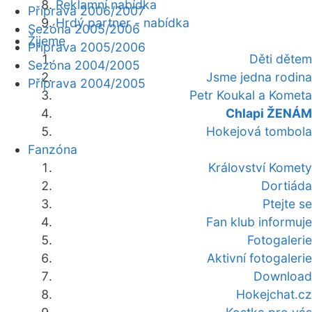
Reklamní nabídka
Příprava 2006/2007
Hrdý partner - nabídka
Sezóna 2005/2006
Žijeme
Příprava 2005/2006
Děti dětem
Sezóna 2004/2005
Jsme jedna rodina
Příprava 2004/2005
Petr Koukal a Kometa
Chlapi ŽENÁM
Hokejová tombola
Fanzóna
Království Komety
Dortiáda
Ptejte se
Fan klub informuje
Fotogalerie
Aktivní fotogalerie
Download
Hokejchat.cz