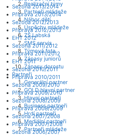
Realizační týmy
Sezóna 2013/2014
Partneři mládeže
Příprava 2013/2014
Nábor dětí
Sezóna 2012/2013
Úspěchy mládeže
Příprava 2012/2013
ZŠ Labská
EHT 2012
SMS servis
Sezóna 2011/2012
Týmová fota
Příprava 2011/2012
Zápasy juniorů
EHT 2011
Zápasy dorostu
Sezóna 2010/2011
Partneři
Příprava 2010/2011
Generální partner
Sezóna 2009/2010
GOLD hlavní partner
Příprava 2009/2010
Hlavní partneři
Sezóna 2008/2009
Business partneři
Příprava 2008/2009
Hrdí partneři
Sezóna 2007/2008
Mediální partneři
Příprava 2007/2008
Partneři mládeže
Sezóna 2006/2007