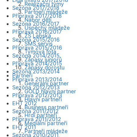
Realizační týmy
Sezóna 2017/2018
Partneři mládeže
Příprava 2017/2018
Nábor dětí
Sezóna 2016/2017
Úspěchy mládeže
Příprava 2016/2017
ZŠ Labská
Sezóna 2015/2016
SMS servis
Příprava 2015/2016
Týmová fota
Sezóna 2014/2015
Zápasy juniorů
Příprava 2014/2015
Zápasy dorostu
Sezóna 2013/2014
Partneři
Příprava 2013/2014
Generální partner
Sezóna 2012/2013
GOLD hlavní partner
Příprava 2012/2013
Hlavní partneři
EHT 2012
Business partneři
Sezóna 2011/2012
Hrdí partneři
Příprava 2011/2012
Mediální partneři
EHT 2011
Partneři mládeže
Sezóna 2010/2011