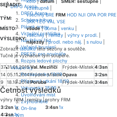
kolo
|
datum
|
SMĚR:
sestupně
|
SEŘADIT:
DRFG Arena
vzestupně
|
DRFG Arena
všechny
BRE
FRM
HOD
NJI
OPA
POR
PRE
TÝM:
Schéma tribun
SKK
TEC
VAL
VSE
Plánek areny
MÍSTO:
všude
|
doma
|
venku
|
Virtuální prohlídka
všechny
|
remízy
|
výhry v prodl.
|
VÝSLEDKY:
Návštěvní řád
nájezdy
|
prodl. nebo náj.
|
s nulou
|
Veřejné bruslení
Zobrazit
tabulku
této sezóny a soutěže.
PRESS: pro novináře
Tučně je vyznačen tým soupeře.
Rozpis ledové plochy
37
31.01.2015
Val. Meziříčí
Frýdek-Místek
4:3sn
Vstupenky
Permanentky 18/19
14
05.11.2014
Frýdek-Místek
Opava
3:2sn
Přípravná utkání 18/19
9
18.10.2014
Poruba
Frýdek-Místek
3:4sn
Vstupenky 18/19
Četnost výsledků
Uvolňování míst
výhry FRM |
remízy |
prohry FRM
Zvýhodněné
3:2sn
1x
3:4sn
1x
On-line
4:3sn
1x
A-tým