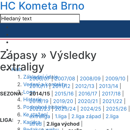
HC Kometa Brno
Zápasy »
Výsledky
extraligy
Klub
Základní údaje
2006/07
|
2007/08
|
2008/09
|
2009/10
|
Vedení a kontakty
2010/11
|
2011/12
|
2012/13
|
2013/14
|
Logo
SEZONA:
2014/15
|
2015/16
|
2016/17
|
2017/18
|
Historie
2018/19
|
2019/20
|
2020/21
|
2021/22
|
Podrobná historie
2022/23
|
2023/24
|
2024/25
|
2025/26
|
Ke stažení
extraliga
|
1.liga
|
2.liga západ
|
2.liga
LIGA:
Kariéra
střed
|
2.liga východ
|
Redakce webu