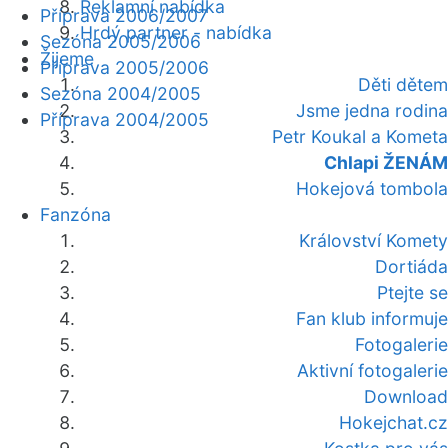
Reklamní nabídka
Příprava 2006/2007
Hrdý partner - nabídka
Sezóna 2005/2006
Žijeme
Příprava 2005/2006
Děti dětem
Sezóna 2004/2005
Jsme jedna rodina
Příprava 2004/2005
Petr Koukal a Kometa
Chlapi ŽENÁM
Hokejová tombola
Fanzóna
Království Komety
Dortiáda
Ptejte se
Fan klub informuje
Fotogalerie
Aktivní fotogalerie
Download
Hokejchat.cz