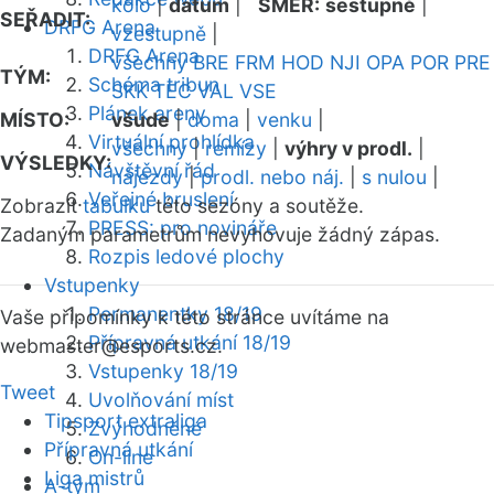
kolo
|
datum
|
SMĚR:
sestupně
|
SEŘADIT:
DRFG Arena
vzestupně
|
DRFG Arena
všechny
BRE
FRM
HOD
NJI
OPA
POR
PRE
TÝM:
Schéma tribun
SKK
TEC
VAL
VSE
Plánek areny
MÍSTO:
všude
|
doma
|
venku
|
Virtuální prohlídka
všechny
|
remízy
|
výhry v prodl.
|
VÝSLEDKY:
Návštěvní řád
nájezdy
|
prodl. nebo náj.
|
s nulou
|
Veřejné bruslení
Zobrazit
tabulku
této sezóny a soutěže.
PRESS: pro novináře
Zadaným parametrům nevyhovuje žádný zápas.
Rozpis ledové plochy
Vstupenky
Permanentky 18/19
Vaše připomínky k této stránce uvítáme na
Přípravná utkání 18/19
webmaster
@esports.cz.
Vstupenky 18/19
Tweet
Uvolňování míst
Tipsport extraliga
Zvýhodněné
Přípravná utkání
On-line
Liga mistrů
A-tým