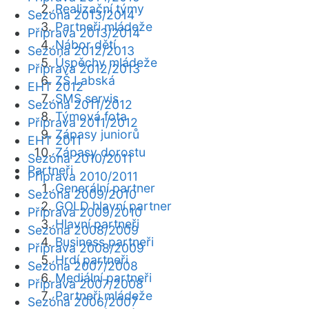
Realizační týmy
Sezóna 2013/2014
Partneři mládeže
Příprava 2013/2014
Nábor dětí
Sezóna 2012/2013
Úspěchy mládeže
Příprava 2012/2013
ZŠ Labská
EHT 2012
SMS servis
Sezóna 2011/2012
Týmová fota
Příprava 2011/2012
Zápasy juniorů
EHT 2011
Zápasy dorostu
Sezóna 2010/2011
Partneři
Příprava 2010/2011
Generální partner
Sezóna 2009/2010
GOLD hlavní partner
Příprava 2009/2010
Hlavní partneři
Sezóna 2008/2009
Business partneři
Příprava 2008/2009
Hrdí partneři
Sezóna 2007/2008
Mediální partneři
Příprava 2007/2008
Partneři mládeže
Sezóna 2006/2007