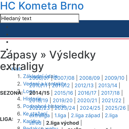
HC Kometa Brno
Zápasy »
Výsledky
extraligy
Klub
Základní údaje
2006/07
|
2007/08
|
2008/09
|
2009/10
|
Vedení a kontakty
2010/11
|
2011/12
|
2012/13
|
2013/14
|
Logo
SEZONA:
2014/15
|
2015/16
|
2016/17
|
2017/18
|
Historie
2018/19
|
2019/20
|
2020/21
|
2021/22
|
Podrobná historie
2022/23
|
2023/24
|
2024/25
|
2025/26
|
Ke stažení
extraliga
|
1.liga
|
2.liga západ
|
2.liga
LIGA:
Kariéra
střed
|
2.liga východ
|
Redakce webu