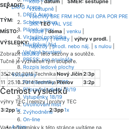
kolo
|
datum
|
SMĚR:
sestupně
|
SEŘADIT:
DRFG Arena
vzestupně
|
DRFG Arena
všechny
BRE
FRM
HOD
NJI
OPA
POR
PRE
TÝM:
Schéma tribun
SKK
TEC
VAL
VSE
Plánek areny
MÍSTO:
všude
|
doma
|
venku
|
Virtuální prohlídka
všechny
|
remízy
|
výhry v prodl.
|
VÝSLEDKY:
Návštěvní řád
nájezdy
|
prodl. nebo náj.
|
s nulou
|
Veřejné bruslení
Zobrazit
tabulku
této sezóny a soutěže.
PRESS: pro novináře
Tučně je vyznačen tým soupeře.
Rozpis ledové plochy
35
24.01.2015
Technika
Nový Jičín
2:3p
Vstupenky
Permanentky 18/19
11
25.10.2014
Technika
Přerov
3:2p
Četnost výsledků
Přípravná utkání 18/19
Vstupenky 18/19
výhry TEC |
remízy |
prohry TEC
Uvolňování míst
3:2pp
1x
2:3pp
1x
Zvýhodněné
On-line
A-tým
Vaše připomínky k této stránce uvítáme na