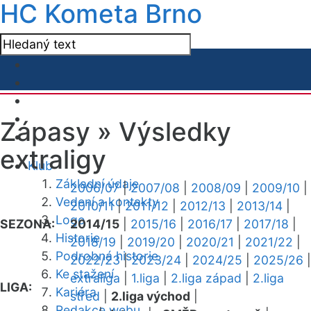
HC Kometa Brno
Zápasy »
Výsledky
extraligy
Klub
Základní údaje
2006/07
|
2007/08
|
2008/09
|
2009/10
|
Vedení a kontakty
2010/11
|
2011/12
|
2012/13
|
2013/14
|
Logo
SEZONA:
2014/15
|
2015/16
|
2016/17
|
2017/18
|
Historie
2018/19
|
2019/20
|
2020/21
|
2021/22
|
Podrobná historie
2022/23
|
2023/24
|
2024/25
|
2025/26
|
Ke stažení
extraliga
|
1.liga
|
2.liga západ
|
2.liga
LIGA:
Kariéra
střed
|
2.liga východ
|
Redakce webu