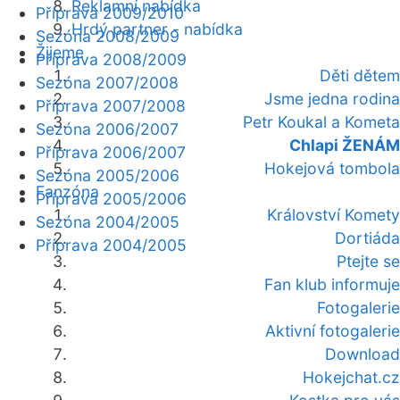
Reklamní nabídka
Příprava 2009/2010
Hrdý partner - nabídka
Sezóna 2008/2009
Žijeme
Příprava 2008/2009
Děti dětem
Sezóna 2007/2008
Jsme jedna rodina
Příprava 2007/2008
Petr Koukal a Kometa
Sezóna 2006/2007
Chlapi ŽENÁM
Příprava 2006/2007
Hokejová tombola
Sezóna 2005/2006
Fanzóna
Příprava 2005/2006
Království Komety
Sezóna 2004/2005
Dortiáda
Příprava 2004/2005
Ptejte se
Fan klub informuje
Fotogalerie
Aktivní fotogalerie
Download
Hokejchat.cz