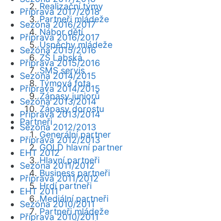
Realizační týmy
Příprava 2017/2018
Partneři mládeže
Sezóna 2016/2017
Nábor dětí
Příprava 2016/2017
Úspěchy mládeže
Sezóna 2015/2016
ZŠ Labská
Příprava 2015/2016
SMS servis
Sezóna 2014/2015
Týmová fota
Příprava 2014/2015
Zápasy juniorů
Sezóna 2013/2014
Zápasy dorostu
Příprava 2013/2014
Partneři
Sezóna 2012/2013
Generální partner
Příprava 2012/2013
GOLD hlavní partner
EHT 2012
Hlavní partneři
Sezóna 2011/2012
Business partneři
Příprava 2011/2012
Hrdí partneři
EHT 2011
Mediální partneři
Sezóna 2010/2011
Partneři mládeže
Příprava 2010/2011