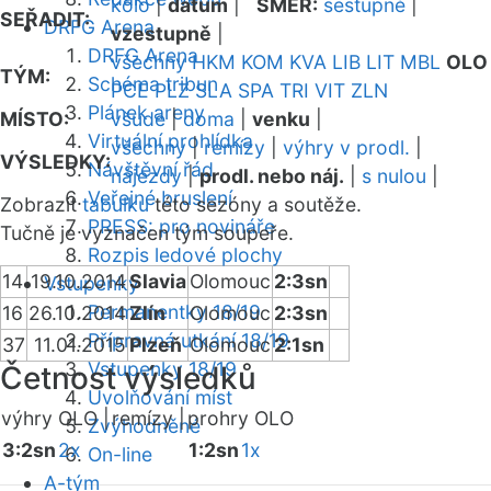
kolo
|
datum
|
SMĚR:
sestupně
|
SEŘADIT:
DRFG Arena
vzestupně
|
DRFG Arena
všechny
HKM
KOM
KVA
LIB
LIT
MBL
OLO
TÝM:
Schéma tribun
PCE
PLZ
SLA
SPA
TRI
VIT
ZLN
Plánek areny
MÍSTO:
všude
|
doma
|
venku
|
Virtuální prohlídka
všechny
|
remízy
|
výhry v prodl.
|
VÝSLEDKY:
Návštěvní řád
nájezdy
|
prodl. nebo náj.
|
s nulou
|
Veřejné bruslení
Zobrazit
tabulku
této sezóny a soutěže.
PRESS: pro novináře
Tučně je vyznačen tým soupeře.
Rozpis ledové plochy
14
19.10.2014
Slavia
Olomouc
2:3sn
Vstupenky
Permanentky 18/19
16
26.10.2014
Zlín
Olomouc
2:3sn
Přípravná utkání 18/19
37
11.01.2015
Plzeň
Olomouc
2:1sn
Vstupenky 18/19
Četnost výsledků
Uvolňování míst
výhry OLO |
remízy |
prohry OLO
Zvýhodněné
3:2sn
2x
1:2sn
1x
On-line
A-tým