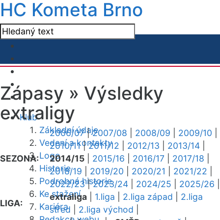
HC Kometa Brno
Zápasy »
Výsledky
extraligy
Klub
Základní údaje
2006/07
|
2007/08
|
2008/09
|
2009/10
|
Vedení a kontakty
2010/11
|
2011/12
|
2012/13
|
2013/14
|
Logo
SEZONA:
2014/15
|
2015/16
|
2016/17
|
2017/18
|
Historie
2018/19
|
2019/20
|
2020/21
|
2021/22
|
Podrobná historie
2022/23
|
2023/24
|
2024/25
|
2025/26
|
Ke stažení
extraliga
|
1.liga
|
2.liga západ
|
2.liga
LIGA:
Kariéra
střed
|
2.liga východ
|
Redakce webu