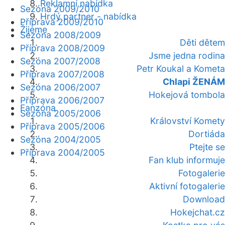
Reklamní nabídka
Sezóna 2009/2010
Hrdý partner - nabídka
Příprava 2009/2010
Žijeme
Sezóna 2008/2009
Děti dětem
Příprava 2008/2009
Jsme jedna rodina
Sezóna 2007/2008
Petr Koukal a Kometa
Příprava 2007/2008
Chlapi ŽENÁM
Sezóna 2006/2007
Hokejová tombola
Příprava 2006/2007
Fanzóna
Sezóna 2005/2006
Království Komety
Příprava 2005/2006
Dortiáda
Sezóna 2004/2005
Ptejte se
Příprava 2004/2005
Fan klub informuje
Fotogalerie
Aktivní fotogalerie
Download
Hokejchat.cz