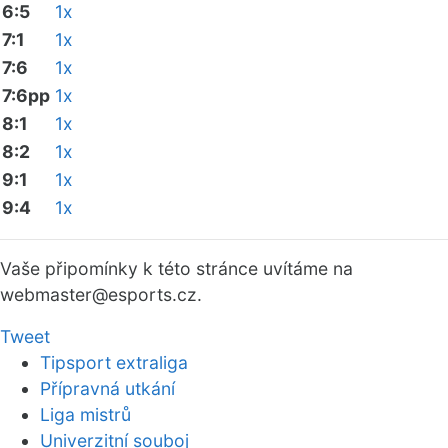
6:5
1x
7:1
1x
7:6
1x
7:6pp
1x
8:1
1x
8:2
1x
9:1
1x
9:4
1x
Vaše připomínky k této stránce uvítáme na
webmaster
@esports.cz.
Tweet
Tipsport extraliga
Přípravná utkání
Liga mistrů
Univerzitní souboj