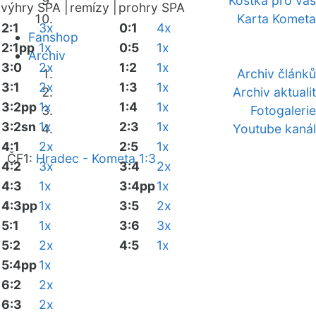
Kostka pro vás
výhry SPA |
remízy |
prohry SPA
Karta Kometa
2:1
3x
0:1
4x
Fanshop
2:1pp
1x
0:5
1x
Archiv
3:0
2x
1:2
1x
Archiv článků
3:1
2x
1:3
1x
Archiv aktualit
3:2pp
1x
1:4
1x
Fotogalerie
3:2sn
1x
2:3
1x
Youtube kanál
4:1
2x
2:5
1x
ČF1:
Hradec - Kometa 1:3
4:2
3x
3:4
2x
4:3
1x
3:4pp
1x
4:3pp
1x
3:5
2x
5:1
1x
3:6
3x
5:2
2x
4:5
1x
5:4pp
1x
6:2
2x
6:3
2x