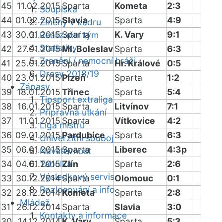
45
11.02.2015
Sparta
Kometa
2:3
Soupiska
44
01.02.2015
Slavia
Sparta
4:9
Změny v kádru
43
30.01.2015
Sparta
K. Vary
9:1
Realizační tým
Statistiky
42
27.01.2015
Ml. Boleslav
Sparta
6:3
Zranění / nemocní hráči
41
25.01.2015
Sparta
Hr. Králové
0:5
Dresy 2018/19
40
23.01.2015
Plzeň
Sparta
1:2
Zápasy
39
18.01.2015
Třinec
Sparta
5:4
Tipsport extraliga
38
16.01.2015
Sparta
Litvínov
7:1
Přípravná utkání
37
11.01.2015
Sparta
Vítkovice
4:2
Liga mistrů
36
09.01.2015
Pardubice
Sparta
6:3
Univerzitní souboj
35
06.01.2015
Sparta
Liberec
4:3p
Návštěvnost
34
04.01.2015
Tabulka
Zlín
Sparta
2:6
Výsledkový servis
33
30.12.2014
Sparta
Olomouc
0:1
Rozlosování a info
32
28.12.2014
Kometa
Sparta
2:8
Mládež
31
26.12.2014
Sparta
Slavia
3:0
Kontakty a informace
30
14.12.2014
K. Vary
Sparta
5:3