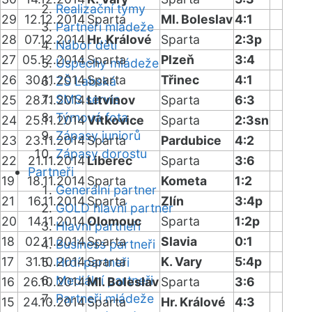
Realizační týmy
29
12.12.2014
Sparta
Ml. Boleslav
4:1
Partneři mládeže
28
07.12.2014
Hr. Králové
Sparta
2:3p
Nábor dětí
27
05.12.2014
Sparta
Plzeň
3:4
Úspěchy mládeže
26
30.11.2014
Sparta
Třinec
4:1
ZŠ Labská
SMS servis
25
28.11.2014
Litvínov
Sparta
6:3
Týmová fota
24
25.11.2014
Vítkovice
Sparta
2:3sn
Zápasy juniorů
23
23.11.2014
Sparta
Pardubice
4:2
Zápasy dorostu
22
21.11.2014
Liberec
Sparta
3:6
Partneři
19
18.11.2014
Sparta
Kometa
1:2
Generální partner
21
16.11.2014
Sparta
Zlín
3:4p
GOLD hlavní partner
20
14.11.2014
Olomouc
Sparta
1:2p
Hlavní partneři
18
02.11.2014
Sparta
Slavia
0:1
Business partneři
17
31.10.2014
Sparta
K. Vary
5:4p
Hrdí partneři
Mediální partneři
16
26.10.2014
Ml. Boleslav
Sparta
3:6
Partneři mládeže
15
24.10.2014
Sparta
Hr. Králové
4:3