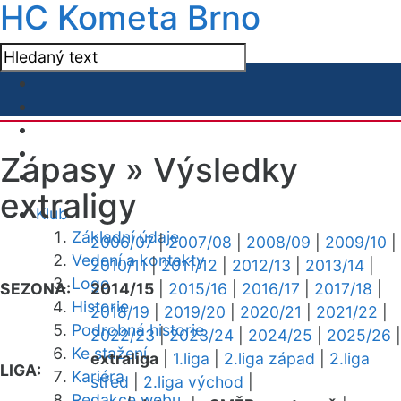
HC Kometa Brno
Zápasy »
Výsledky
extraligy
Klub
Základní údaje
2006/07
|
2007/08
|
2008/09
|
2009/10
|
Vedení a kontakty
2010/11
|
2011/12
|
2012/13
|
2013/14
|
Logo
SEZONA:
2014/15
|
2015/16
|
2016/17
|
2017/18
|
Historie
2018/19
|
2019/20
|
2020/21
|
2021/22
|
Podrobná historie
2022/23
|
2023/24
|
2024/25
|
2025/26
|
Ke stažení
extraliga
|
1.liga
|
2.liga západ
|
2.liga
LIGA:
Kariéra
střed
|
2.liga východ
|
Redakce webu