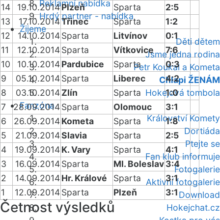
Reklamní nabídka
14
19.10.2014
Plzeň
Sparta
2:5
Hrdý partner - nabídka
13
17.10.2014
Třinec
Sparta
1:2
Žijeme
12
14.10.2014
Sparta
Litvínov
0:1
Děti dětem
11
12.10.2014
Sparta
Vítkovice
7:6
Jsme jedna rodina
10
10.10.2014
Pardubice
Sparta
0:3
Petr Koukal a Kometa
9
05.10.2014
Sparta
Liberec
4:2
Chlapi ŽENÁM
8
03.10.2014
Zlín
Sparta
Hokejová tombola
1:0
Fanzóna
7
28.09.2014
Sparta
Olomouc
3:1
Království Komety
6
26.09.2014
Kometa
Sparta
1:8
Dortiáda
5
21.09.2014
Slavia
Sparta
2:5
Ptejte se
4
19.09.2014
K. Vary
Sparta
4:1
Fan klub informuje
3
16.09.2014
Sparta
Ml. Boleslav
3:4
Fotogalerie
2
14.09.2014
Hr. Králové
Sparta
3:1
Aktivní fotogalerie
1
12.09.2014
Sparta
Plzeň
3:1
Download
Četnost výsledků
Hokejchat.cz