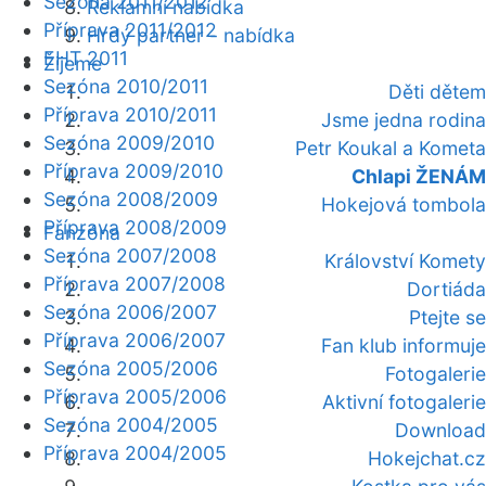
Sezóna 2011/2012
Reklamní nabídka
Příprava 2011/2012
Hrdý partner - nabídka
EHT 2011
Žijeme
Sezóna 2010/2011
Děti dětem
Příprava 2010/2011
Jsme jedna rodina
Sezóna 2009/2010
Petr Koukal a Kometa
Příprava 2009/2010
Chlapi ŽENÁM
Sezóna 2008/2009
Hokejová tombola
Příprava 2008/2009
Fanzóna
Sezóna 2007/2008
Království Komety
Příprava 2007/2008
Dortiáda
Sezóna 2006/2007
Ptejte se
Příprava 2006/2007
Fan klub informuje
Sezóna 2005/2006
Fotogalerie
Příprava 2005/2006
Aktivní fotogalerie
Sezóna 2004/2005
Download
Příprava 2004/2005
Hokejchat.cz