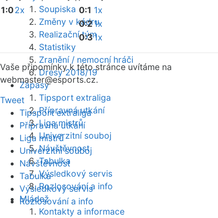
Soupiska
1:0
2x
0:1
1x
Změny v kádru
0:2
1x
Realizační tým
0:3
1x
Statistiky
Zranění / nemocní hráči
Vaše připomínky k této stránce uvítáme na
Dresy 2018/19
webmaster
@esports.cz.
Zápasy
Tipsport extraliga
Tweet
Přípravná utkání
Tipsport extraliga
Liga mistrů
Přípravná utkání
Univerzitní souboj
Liga mistrů
Návštěvnost
Univerzitní souboj
Tabulka
Návštěvnost
Výsledkový servis
Tabulka
Rozlosování a info
Výsledkový servis
Mládež
Rozlosování a info
Kontakty a informace