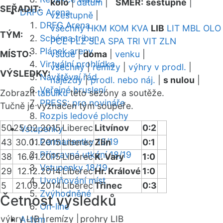
kolo
|
datum
|
SMĚR:
sestupně
|
SEŘADIT:
DRFG Arena
vzestupně
|
DRFG Arena
všechny
HKM
KOM
KVA
LIB
LIT
MBL
OLO
TÝM:
Schéma tribun
PCE
PLZ
SLA
SPA
TRI
VIT
ZLN
Plánek areny
MÍSTO:
všude
|
doma
|
venku
|
Virtuální prohlídka
všechny
|
remízy
|
výhry v prodl.
|
VÝSLEDKY:
Návštěvní řád
nájezdy
|
prodl. nebo náj.
|
s nulou
|
Veřejné bruslení
Zobrazit
tabulku
této sezóny a soutěže.
PRESS: pro novináře
Tučně je vyznačen tým soupeře.
Rozpis ledové plochy
50
25.02.2015
Liberec
Litvínov
0:2
Vstupenky
Permanentky 18/19
43
30.01.2015
Liberec
Zlín
0:1
Přípravná utkání 18/19
38
16.01.2015
Liberec
K. Vary
1:0
Vstupenky 18/19
29
12.12.2014
Liberec
Hr. Králové
1:0
Uvolňování míst
5
21.09.2014
Liberec
Třinec
0:3
Zvýhodněné
Četnost výsledků
On-line
výhry LIB |
remízy |
prohry LIB
A-tým