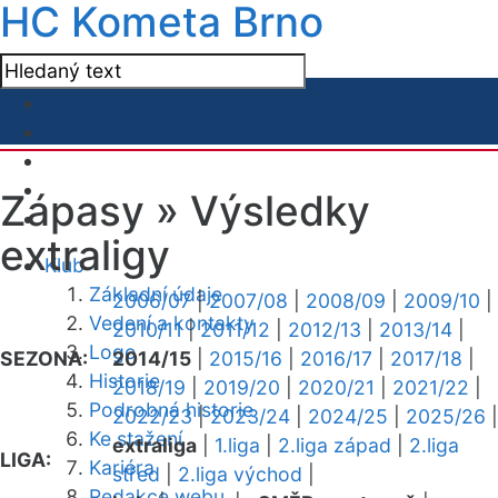
HC Kometa Brno
Zápasy »
Výsledky
extraligy
Klub
Základní údaje
2006/07
|
2007/08
|
2008/09
|
2009/10
|
Vedení a kontakty
2010/11
|
2011/12
|
2012/13
|
2013/14
|
Logo
SEZONA:
2014/15
|
2015/16
|
2016/17
|
2017/18
|
Historie
2018/19
|
2019/20
|
2020/21
|
2021/22
|
Podrobná historie
2022/23
|
2023/24
|
2024/25
|
2025/26
|
Ke stažení
extraliga
|
1.liga
|
2.liga západ
|
2.liga
LIGA:
Kariéra
střed
|
2.liga východ
|
Redakce webu