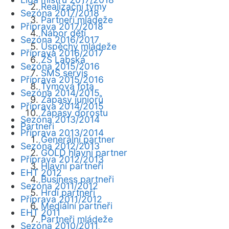
Realizační týmy
Sezóna 2017/2018
Partneři mládeže
Příprava 2017/2018
Nábor dětí
Sezóna 2016/2017
Úspěchy mládeže
Příprava 2016/2017
ZŠ Labská
Sezóna 2015/2016
SMS servis
Příprava 2015/2016
Týmová fota
Sezóna 2014/2015
Zápasy juniorů
Příprava 2014/2015
Zápasy dorostu
Sezóna 2013/2014
Partneři
Příprava 2013/2014
Generální partner
Sezóna 2012/2013
GOLD hlavní partner
Příprava 2012/2013
Hlavní partneři
EHT 2012
Business partneři
Sezóna 2011/2012
Hrdí partneři
Příprava 2011/2012
Mediální partneři
EHT 2011
Partneři mládeže
Sezóna 2010/2011