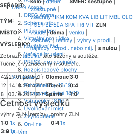
kolo
|
datum
|
SMĚR:
sestupně
|
SEŘADIT:
DRFG Arena
vzestupně
|
DRFG Arena
všechny
HKM
KOM
KVA
LIB
LIT
MBL
OLO
TÝM:
Schéma tribun
PCE
PLZ
SLA
SPA
TRI
VIT
ZLN
Plánek areny
MÍSTO:
všude
|
doma
|
venku
|
Virtuální prohlídka
všechny
|
remízy
|
výhry v prodl.
|
VÝSLEDKY:
Návštěvní řád
nájezdy
|
prodl. nebo náj.
|
s nulou
|
Veřejné bruslení
Zobrazit
tabulku
této sezóny a soutěže.
PRESS: pro novináře
Tučně je vyznačen tým soupeře.
Rozpis ledové plochy
42
27.01.2015
Zlín
Olomouc
3:0
Vstupenky
Permanentky 18/19
12
14.10.2014
Zlín
Třinec
0:4
Přípravná utkání 18/19
8
03.10.2014
Zlín
Sparta
1:0
Vstupenky 18/19
Četnost výsledků
Uvolňování míst
výhry ZLN |
remízy |
prohry ZLN
Zvýhodněné
1:0
1x
0:4
1x
On-line
3:0
1x
A-tým