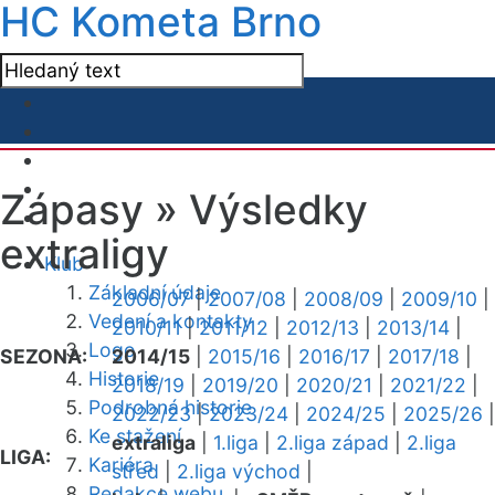
HC Kometa Brno
Zápasy »
Výsledky
extraligy
Klub
Základní údaje
2006/07
|
2007/08
|
2008/09
|
2009/10
|
Vedení a kontakty
2010/11
|
2011/12
|
2012/13
|
2013/14
|
Logo
SEZONA:
2014/15
|
2015/16
|
2016/17
|
2017/18
|
Historie
2018/19
|
2019/20
|
2020/21
|
2021/22
|
Podrobná historie
2022/23
|
2023/24
|
2024/25
|
2025/26
|
Ke stažení
extraliga
|
1.liga
|
2.liga západ
|
2.liga
LIGA:
Kariéra
střed
|
2.liga východ
|
Redakce webu