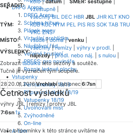
kolo
|
datum
|
SMĚR:
sestupně
|
SEŘADIT:
DRFG Arena
vzestupně
|
DRFG Arena
všechny
BIL
DEC
HBR
JBL
JHR
KLT
KNO
Schéma tribun
TÝM:
KOB
KOL
NYM
PEL
PIS
RIS
SOK
TAB
TRU
Plánek areny
VRC
ZNS
Virtuální prohlídka
MÍSTO:
všude
|
doma
|
venku
|
Návštěvní řád
všechny
|
remízy
|
výhry v prodl.
|
VÝSLEDKY:
Veřejné bruslení
nájezdy
|
prodl. nebo náj.
|
s nulou
|
PRESS: pro novináře
Zobrazit
tabulku
této sezóny a soutěže.
Rozpis ledové plochy
Tučně je vyznačen tým soupeře.
Vstupenky
28
20.01.2016
Vrchlabí
Jablonec
6:7sn
Permanentky 18/19
Četnost výsledků
Přípravná utkání 18/19
Vstupenky 18/19
výhry JBL |
remízy |
prohry JBL
Uvolňování míst
7:6sn
1x
Zvýhodněné
On-line
Vaše připomínky k této stránce uvítáme na
A-tým