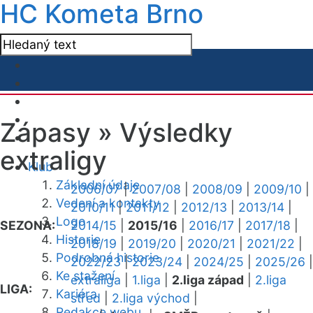
HC Kometa Brno
Zápasy »
Výsledky
extraligy
Klub
Základní údaje
2006/07
|
2007/08
|
2008/09
|
2009/10
|
Vedení a kontakty
2010/11
|
2011/12
|
2012/13
|
2013/14
|
Logo
SEZONA:
2014/15
|
2015/16
|
2016/17
|
2017/18
|
Historie
2018/19
|
2019/20
|
2020/21
|
2021/22
|
Podrobná historie
2022/23
|
2023/24
|
2024/25
|
2025/26
|
Ke stažení
extraliga
|
1.liga
|
2.liga západ
|
2.liga
LIGA:
Kariéra
střed
|
2.liga východ
|
Redakce webu