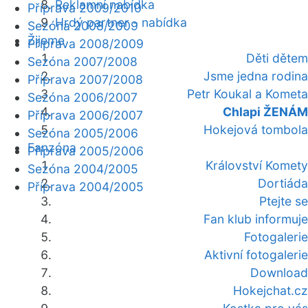
Reklamní nabídka
Příprava 2009/2010
Hrdý partner - nabídka
Sezóna 2008/2009
Žijeme
Příprava 2008/2009
Děti dětem
Sezóna 2007/2008
Jsme jedna rodina
Příprava 2007/2008
Petr Koukal a Kometa
Sezóna 2006/2007
Chlapi ŽENÁM
Příprava 2006/2007
Hokejová tombola
Sezóna 2005/2006
Fanzóna
Příprava 2005/2006
Království Komety
Sezóna 2004/2005
Dortiáda
Příprava 2004/2005
Ptejte se
Fan klub informuje
Fotogalerie
Aktivní fotogalerie
Download
Hokejchat.cz