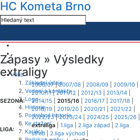
HC Kometa Brno
Zápasy »
Výsledky
extraligy
Klub
Základní údaje
2006/07
|
2007/08
|
2008/09
|
2009/10
|
Vedení a kontakty
2010/11
|
2011/12
|
2012/13
|
2013/14
|
Logo
SEZONA:
2014/15
|
2015/16
|
2016/17
|
2017/18
|
Historie
2018/19
|
2019/20
|
2020/21
|
2021/22
|
Podrobná historie
2022/23
|
2023/24
|
2024/25
|
2025/26
|
Ke stažení
extraliga
|
1.liga
|
2.liga západ
|
2.liga
LIGA:
Kariéra
střed
|
2.liga východ
|
Redakce webu