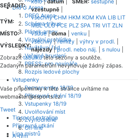
kolo
|
datum
|
SMĚR:
sestupně
|
SEŘADIT:
DRFG Arena
vzestupně
|
DRFG Arena
všechny
CHM
HKM
KOM
KVA
LIB
LIT
TÝM:
Schéma tribun
MBL
OLO
PCE
PLZ
SPA
TRI
VIT
ZLN
Plánek areny
MÍSTO:
všude
|
doma
|
venku
|
Virtuální prohlídka
všechny
|
remízy
|
výhry v prodl.
|
VÝSLEDKY:
Návštěvní řád
nájezdy
|
prodl. nebo náj.
|
s nulou
|
Veřejné bruslení
Zobrazit
tabulku
této sezóny a soutěže.
PRESS: pro novináře
Zadaným parametrům nevyhovuje žádný zápas.
Rozpis ledové plochy
Vstupenky
Permanentky 18/19
Vaše připomínky k této stránce uvítáme na
Přípravná utkání 18/19
webmaster
@esports.cz.
Vstupenky 18/19
Tweet
Uvolňování míst
Tipsport extraliga
Zvýhodněné
Přípravná utkání
On-line
Liga mistrů
A-tým