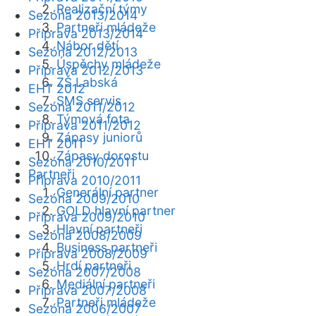
Realizační týmy
Sezóna 2013/2014
Partneři mládeže
Příprava 2013/2014
Nábor dětí
Sezóna 2012/2013
Úspěchy mládeže
Příprava 2012/2013
ZŠ Labská
EHT 2012
SMS servis
Sezóna 2011/2012
Týmová fota
Příprava 2011/2012
Zápasy juniorů
EHT 2011
Zápasy dorostu
Sezóna 2010/2011
Partneři
Příprava 2010/2011
Generální partner
Sezóna 2009/2010
GOLD hlavní partner
Příprava 2009/2010
Hlavní partneři
Sezóna 2008/2009
Business partneři
Příprava 2008/2009
Hrdí partneři
Sezóna 2007/2008
Mediální partneři
Příprava 2007/2008
Partneři mládeže
Sezóna 2006/2007