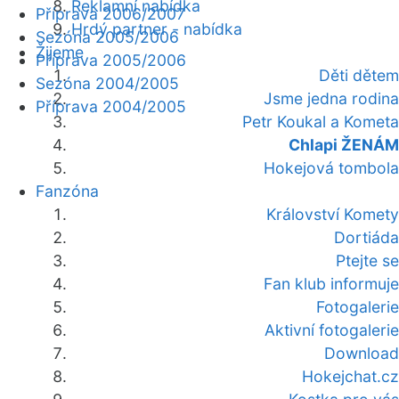
Reklamní nabídka
Příprava 2006/2007
Hrdý partner - nabídka
Sezóna 2005/2006
Žijeme
Příprava 2005/2006
Děti dětem
Sezóna 2004/2005
Jsme jedna rodina
Příprava 2004/2005
Petr Koukal a Kometa
Chlapi ŽENÁM
Hokejová tombola
Fanzóna
Království Komety
Dortiáda
Ptejte se
Fan klub informuje
Fotogalerie
Aktivní fotogalerie
Download
Hokejchat.cz