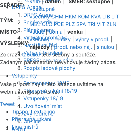
kolo
|
datum
|
SMĚR:
sestupně
|
SEŘADIT:
DRFG Arena
vzestupně
|
DRFG Arena
všechny
CHM
HKM
KOM
KVA
LIB
LIT
TÝM:
Schéma tribun
MBL
OLO
PCE
PLZ
SPA
TRI
VIT
ZLN
Plánek areny
MÍSTO:
všude
|
doma
|
venku
|
Virtuální prohlídka
všechny
|
remízy
|
výhry v prodl.
|
VÝSLEDKY:
Návštěvní řád
nájezdy
|
prodl. nebo náj.
|
s nulou
|
Veřejné bruslení
Zobrazit
tabulku
této sezóny a soutěže.
PRESS: pro novináře
Zadaným parametrům nevyhovuje žádný zápas.
Rozpis ledové plochy
Vstupenky
Permanentky 18/19
Vaše připomínky k této stránce uvítáme na
Přípravná utkání 18/19
webmaster
@esports.cz.
Vstupenky 18/19
Tweet
Uvolňování míst
Tipsport extraliga
Zvýhodněné
Přípravná utkání
On-line
Liga mistrů
A-tým