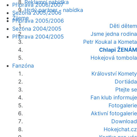
Reklamní nabídka
Příprava 2006/2007
Hrdý partner - nabídka
Sezóna 2005/2006
Žijeme
Příprava 2005/2006
Děti dětem
Sezóna 2004/2005
Jsme jedna rodina
Příprava 2004/2005
Petr Koukal a Kometa
Chlapi ŽENÁM
Hokejová tombola
Fanzóna
Království Komety
Dortiáda
Ptejte se
Fan klub informuje
Fotogalerie
Aktivní fotogalerie
Download
Hokejchat.cz