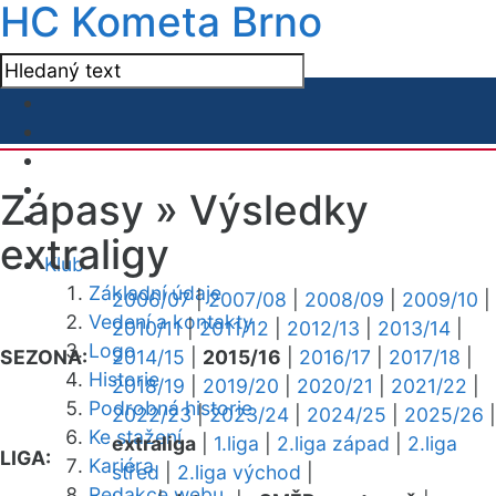
HC Kometa Brno
Zápasy »
Výsledky
extraligy
Klub
Základní údaje
2006/07
|
2007/08
|
2008/09
|
2009/10
|
Vedení a kontakty
2010/11
|
2011/12
|
2012/13
|
2013/14
|
Logo
SEZONA:
2014/15
|
2015/16
|
2016/17
|
2017/18
|
Historie
2018/19
|
2019/20
|
2020/21
|
2021/22
|
Podrobná historie
2022/23
|
2023/24
|
2024/25
|
2025/26
|
Ke stažení
extraliga
|
1.liga
|
2.liga západ
|
2.liga
LIGA:
Kariéra
střed
|
2.liga východ
|
Redakce webu