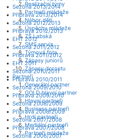
Realizační týmy
Sezóna 2013/2014
Partneři mládeže
Příprava 2013/2014
Nábor dětí
Sezóna 2012/2013
Úspěchy mládeže
Příprava 2012/2013
ZŠ Labská
EHT 2012
SMS servis
Sezóna 2011/2012
Týmová fota
Příprava 2011/2012
Zápasy juniorů
EHT 2011
Zápasy dorostu
Sezóna 2010/2011
Partneři
Příprava 2010/2011
Generální partner
Sezóna 2009/2010
GOLD hlavní partner
Příprava 2009/2010
Hlavní partneři
Sezóna 2008/2009
Business partneři
Příprava 2008/2009
Hrdí partneři
Sezóna 2007/2008
Mediální partneři
Příprava 2007/2008
Partneři mládeže
Sezóna 2006/2007