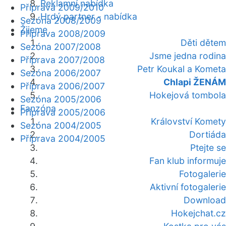
Reklamní nabídka
Příprava 2009/2010
Hrdý partner - nabídka
Sezóna 2008/2009
Žijeme
Příprava 2008/2009
Děti dětem
Sezóna 2007/2008
Jsme jedna rodina
Příprava 2007/2008
Petr Koukal a Kometa
Sezóna 2006/2007
Chlapi ŽENÁM
Příprava 2006/2007
Hokejová tombola
Sezóna 2005/2006
Fanzóna
Příprava 2005/2006
Království Komety
Sezóna 2004/2005
Dortiáda
Příprava 2004/2005
Ptejte se
Fan klub informuje
Fotogalerie
Aktivní fotogalerie
Download
Hokejchat.cz