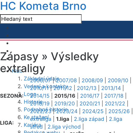
HC Kometa Brno
Zápasy »
Výsledky
extraligy
Klub
Základní údaje
2006/07
|
2007/08
|
2008/09
|
2009/10
|
Vedení a kontakty
2010/11
|
2011/12
|
2012/13
|
2013/14
|
Logo
SEZONA:
2014/15
|
2015/16
|
2016/17
|
2017/18
|
Historie
2018/19
|
2019/20
|
2020/21
|
2021/22
|
Podrobná historie
2022/23
|
2023/24
|
2024/25
|
2025/26
|
Ke stažení
extraliga
|
1.liga
|
2.liga západ
|
2.liga
LIGA:
Kariéra
střed
|
2.liga východ
|
Redakce webu