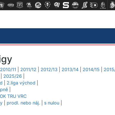
igy
2010/11
|
2011/12
|
2012/13
|
2013/14
|
2014/15
|
2015
|
2025/26
|
ed
|
2.liga východ
|
upně
|
OK
TRU
VRC
dy
|
prodl. nebo náj.
|
s nulou
|