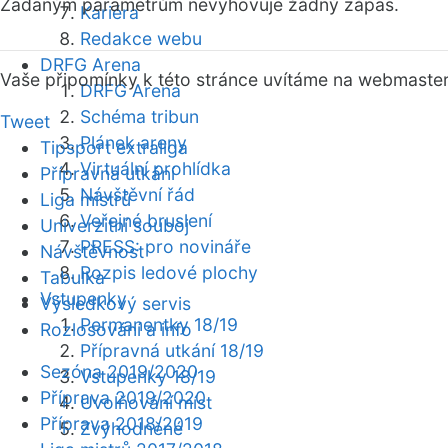
Zadaným parametrům nevyhovuje žádný zápas.
Kariéra
Redakce webu
DRFG Arena
Vaše připomínky k této stránce uvítáme na webmaste
DRFG Arena
Schéma tribun
Tweet
Plánek areny
Tipsport extraliga
Virtuální prohlídka
Přípravná utkání
Návštěvní řád
Liga mistrů
Veřejné bruslení
Univerzitní souboj
PRESS: pro novináře
Návštěvnost
Rozpis ledové plochy
Tabulka
Vstupenky
Výsledkový servis
Permanentky 18/19
Rozlosování a info
Přípravná utkání 18/19
Sezóna 2019/2020
Vstupenky 18/19
Příprava 2019/2020
Uvolňování míst
Příprava 2018/2019
Zvýhodněné