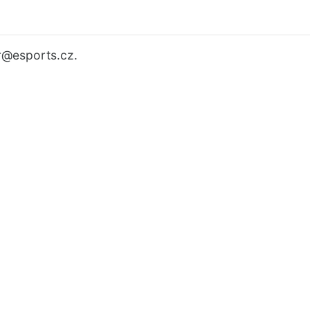
r
@esports.cz.