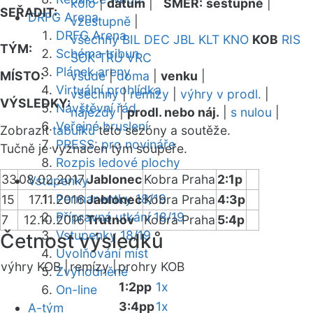
kolo
|
datum
|
SMĚR:
sestupně
|
SEŘADIT:
DRFG Arena
vzestupně
|
DRFG Arena
všechny
BIL
DEC
JBL
KLT
KNO
KOB
RIS
TÝM:
Schéma tribun
SOK
TRU
VRC
Plánek areny
MÍSTO:
všude
|
doma
|
venku
|
Virtuální prohlídka
všechny
|
remízy
|
výhry v prodl.
|
VÝSLEDKY:
Návštěvní řád
nájezdy
|
prodl. nebo náj.
|
s nulou
|
Veřejné bruslení
Zobrazit
tabulku
této sezóny a soutěže.
PRESS: pro novináře
Tučně je vyznačen tým soupeře.
Rozpis ledové plochy
33
08.02.2017
Jablonec
Kobra Praha
2:1p
Vstupenky
Permanentky 18/19
15
17.11.2016
Jablonec
Kobra Praha
4:3p
Přípravná utkání 18/19
7
12.10.2016
Trutnov
Kobra Praha
5:4p
Vstupenky 18/19
Četnost výsledků
Uvolňování míst
výhry KOB |
remízy |
prohry KOB
Zvýhodněné
1:2pp
1x
On-line
3:4pp
1x
A-tým