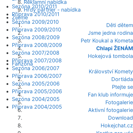
Reklamní nabídka
Sezóna 2010/2011
Hrdý partner - nabídka
Příprava 2010/2011
Žijeme
Sezóna 2009/2010
Děti dětem
Příprava 2009/2010
Jsme jedna rodina
Sezóna 2008/2009
Petr Koukal a Kometa
Příprava 2008/2009
Chlapi ŽENÁM
Sezóna 2007/2008
Hokejová tombola
Příprava 2007/2008
Fanzóna
Sezóna 2006/2007
Království Komety
Příprava 2006/2007
Dortiáda
Sezóna 2005/2006
Ptejte se
Příprava 2005/2006
Fan klub informuje
Sezóna 2004/2005
Fotogalerie
Příprava 2004/2005
Aktivní fotogalerie
Download
Hokejchat.cz