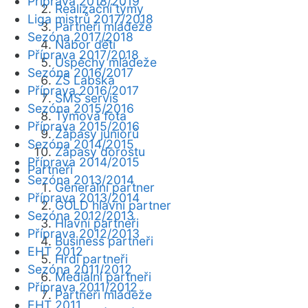
Příprava 2018/2019
Realizační týmy
Liga mistrů 2017/2018
Partneři mládeže
Sezóna 2017/2018
Nábor dětí
Příprava 2017/2018
Úspěchy mládeže
Sezóna 2016/2017
ZŠ Labská
Příprava 2016/2017
SMS servis
Sezóna 2015/2016
Týmová fota
Příprava 2015/2016
Zápasy juniorů
Sezóna 2014/2015
Zápasy dorostu
Příprava 2014/2015
Partneři
Sezóna 2013/2014
Generální partner
Příprava 2013/2014
GOLD hlavní partner
Sezóna 2012/2013
Hlavní partneři
Příprava 2012/2013
Business partneři
EHT 2012
Hrdí partneři
Sezóna 2011/2012
Mediální partneři
Příprava 2011/2012
Partneři mládeže
EHT 2011