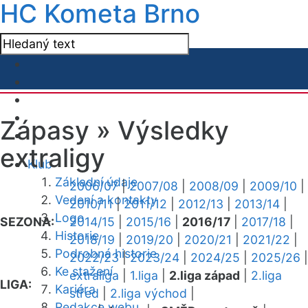
HC Kometa Brno
Zápasy »
Výsledky
extraligy
Klub
Základní údaje
2006/07
|
2007/08
|
2008/09
|
2009/10
|
Vedení a kontakty
2010/11
|
2011/12
|
2012/13
|
2013/14
|
Logo
SEZONA:
2014/15
|
2015/16
|
2016/17
|
2017/18
|
Historie
2018/19
|
2019/20
|
2020/21
|
2021/22
|
Podrobná historie
2022/23
|
2023/24
|
2024/25
|
2025/26
|
Ke stažení
extraliga
|
1.liga
|
2.liga západ
|
2.liga
LIGA:
Kariéra
střed
|
2.liga východ
|
Redakce webu