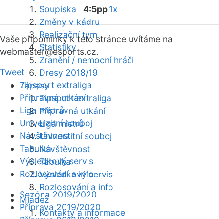
Soupiska
4:5pp
1x
Změny v kádru
Realizační tým
Vaše připomínky k této stránce uvítáme na
Statistiky
webmaster
@esports.cz.
Zranění / nemocní hráči
Tweet
Dresy 2018/19
Tipsport extraliga
Zápasy
Přípravná utkání
Tipsport extraliga
Liga mistrů
Přípravná utkání
Univerzitní souboj
Liga mistrů
Návštěvnost
Univerzitní souboj
Tabulka
Návštěvnost
Výsledkový servis
Tabulka
Rozlosování a info
Výsledkový servis
Rozlosování a info
Sezóna 2019/2020
Mládež
Příprava 2019/2020
Kontakty a informace