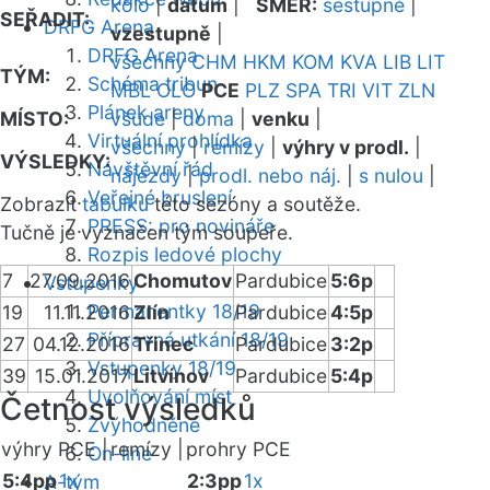
kolo
|
datum
|
SMĚR:
sestupně
|
SEŘADIT:
DRFG Arena
vzestupně
|
DRFG Arena
všechny
CHM
HKM
KOM
KVA
LIB
LIT
TÝM:
Schéma tribun
MBL
OLO
PCE
PLZ
SPA
TRI
VIT
ZLN
Plánek areny
MÍSTO:
všude
|
doma
|
venku
|
Virtuální prohlídka
všechny
|
remízy
|
výhry v prodl.
|
VÝSLEDKY:
Návštěvní řád
nájezdy
|
prodl. nebo náj.
|
s nulou
|
Veřejné bruslení
Zobrazit
tabulku
této sezóny a soutěže.
PRESS: pro novináře
Tučně je vyznačen tým soupeře.
Rozpis ledové plochy
7
27.09.2016
Chomutov
Pardubice
5:6p
Vstupenky
Permanentky 18/19
19
11.11.2016
Zlín
Pardubice
4:5p
Přípravná utkání 18/19
27
04.12.2016
Třinec
Pardubice
3:2p
Vstupenky 18/19
39
15.01.2017
Litvínov
Pardubice
5:4p
Uvolňování míst
Četnost výsledků
Zvýhodněné
výhry PCE |
remízy |
prohry PCE
On-line
5:4pp
1x
2:3pp
1x
A-tým