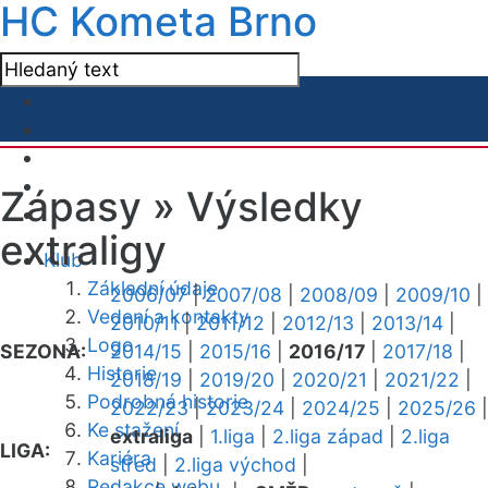
HC Kometa Brno
Zápasy »
Výsledky
extraligy
Klub
Základní údaje
2006/07
|
2007/08
|
2008/09
|
2009/10
|
Vedení a kontakty
2010/11
|
2011/12
|
2012/13
|
2013/14
|
Logo
SEZONA:
2014/15
|
2015/16
|
2016/17
|
2017/18
|
Historie
2018/19
|
2019/20
|
2020/21
|
2021/22
|
Podrobná historie
2022/23
|
2023/24
|
2024/25
|
2025/26
|
Ke stažení
extraliga
|
1.liga
|
2.liga západ
|
2.liga
LIGA:
Kariéra
střed
|
2.liga východ
|
Redakce webu