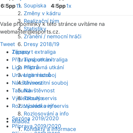
Soupiska
6:5pp
1x
4:5pp
1x
Změny v kádru
Realizační tým
Vaše připomínky k této stránce uvítáme na
Statistiky
webmaster
@esports.cz.
Zranění / nemocní hráči
Tweet
Dresy 2018/19
Zápasy
Tipsport extraliga
Přípravná utkání
Tipsport extraliga
Liga mistrů
Přípravná utkání
Univerzitní souboj
Liga mistrů
Návštěvnost
Univerzitní souboj
Tabulka
Návštěvnost
Výsledkový servis
Tabulka
Rozlosování a info
Výsledkový servis
Rozlosování a info
Sezóna 2019/2020
Mládež
Příprava 2019/2020
Kontakty a informace