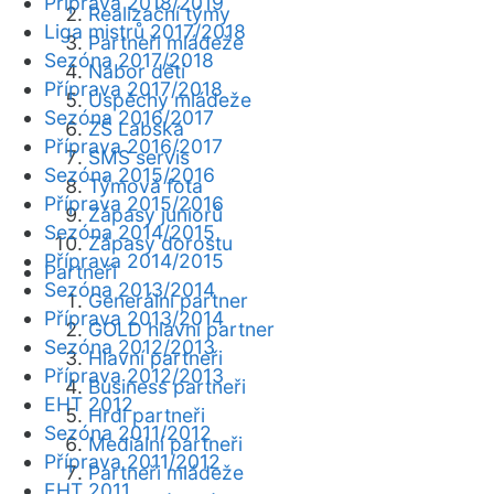
Příprava 2018/2019
Realizační týmy
Liga mistrů 2017/2018
Partneři mládeže
Sezóna 2017/2018
Nábor dětí
Příprava 2017/2018
Úspěchy mládeže
Sezóna 2016/2017
ZŠ Labská
Příprava 2016/2017
SMS servis
Sezóna 2015/2016
Týmová fota
Příprava 2015/2016
Zápasy juniorů
Sezóna 2014/2015
Zápasy dorostu
Příprava 2014/2015
Partneři
Sezóna 2013/2014
Generální partner
Příprava 2013/2014
GOLD hlavní partner
Sezóna 2012/2013
Hlavní partneři
Příprava 2012/2013
Business partneři
EHT 2012
Hrdí partneři
Sezóna 2011/2012
Mediální partneři
Příprava 2011/2012
Partneři mládeže
EHT 2011