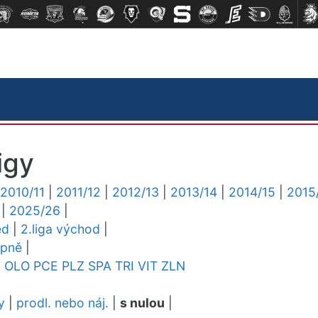
igy
2010/11
|
2011/12
|
2012/13
|
2013/14
|
2014/15
|
2015
|
2025/26
|
ed
|
2.liga východ
|
upně
|
L
OLO
PCE
PLZ
SPA
TRI
VIT
ZLN
y
|
prodl. nebo náj.
|
s nulou
|