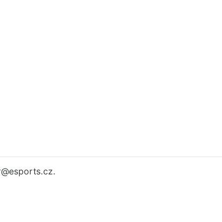
r
@esports.cz.