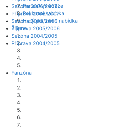
Partneři mládeže
Sezóna 2006/2007
Reklamní nabídka
Příprava 2006/2007
Hrdý partner - nabídka
Sezóna 2005/2006
Žijeme
Příprava 2005/2006
Sezóna 2004/2005
Příprava 2004/2005
Fanzóna