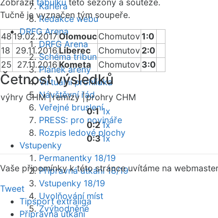
Zobrazit
tabulku
této sezóny a soutěže.
Kariéra
Tučně je vyznačen tým soupeře.
Redakce webu
DRFG Arena
48
19.02.2017
Olomouc
Chomutov
1:0
DRFG Arena
18
29.11.2016
Liberec
Chomutov
2:0
Schéma tribun
25
27.11.2016
Kometa
Chomutov
3:0
Plánek areny
Četnost výsledků
Virtuální prohlídka
Návštěvní řád
výhry CHM |
remízy |
prohry CHM
Veřejné bruslení
0:1
1x
PRESS: pro novináře
0:2
1x
Rozpis ledové plochy
0:3
1x
Vstupenky
Permanentky 18/19
Vaše připomínky k této stránce uvítáme na webmaste
Přípravná utkání 18/19
Vstupenky 18/19
Tweet
Uvolňování míst
Tipsport extraliga
Zvýhodněné
Přípravná utkání