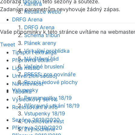
Zobrazit
tabulku
této sezóny a soutěže.
Kariéra
Zadaným parametrům nevyhovuje žádný zápas.
Redakce webu
DRFG Arena
DRFG Arena
Vaše připomínky k této stránce uvítáme na webmaste
Schéma tribun
Plánek areny
Tweet
Virtuální prohlídka
Tipsport extraliga
Návštěvní řád
Přípravná utkání
Veřejné bruslení
Liga mistrů
PRESS: pro novináře
Univerzitní souboj
Rozpis ledové plochy
Návštěvnost
Vstupenky
Tabulka
Permanentky 18/19
Výsledkový servis
Přípravná utkání 18/19
Rozlosování a info
Vstupenky 18/19
Sezóna 2019/2020
Uvolňování míst
Příprava 2019/2020
Zvýhodněné