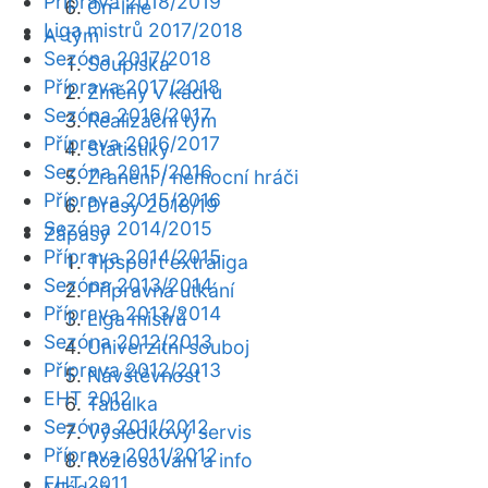
Příprava 2018/2019
On-line
Liga mistrů 2017/2018
A-tým
Sezóna 2017/2018
Soupiska
Příprava 2017/2018
Změny v kádru
Sezóna 2016/2017
Realizační tým
Příprava 2016/2017
Statistiky
Sezóna 2015/2016
Zranění / nemocní hráči
Příprava 2015/2016
Dresy 2018/19
Sezóna 2014/2015
Zápasy
Příprava 2014/2015
Tipsport extraliga
Sezóna 2013/2014
Přípravná utkání
Příprava 2013/2014
Liga mistrů
Sezóna 2012/2013
Univerzitní souboj
Příprava 2012/2013
Návštěvnost
EHT 2012
Tabulka
Sezóna 2011/2012
Výsledkový servis
Příprava 2011/2012
Rozlosování a info
EHT 2011