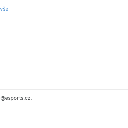
 vše
r
@esports.cz.