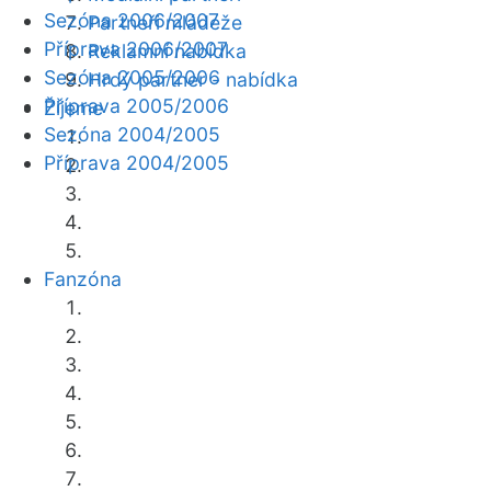
Sezóna 2006/2007
Partneři mládeže
Příprava 2006/2007
Reklamní nabídka
Sezóna 2005/2006
Hrdý partner - nabídka
Příprava 2005/2006
Žijeme
Sezóna 2004/2005
Příprava 2004/2005
Fanzóna