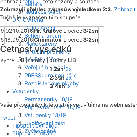
Zobrazit
tabulku
této sezóny a soutěže.
Kariéra
Zobrazuji přehled zápasů s výsledkem 2:3.
Zobrazit
Redakce webu
Tučně je vyznačen tým soupeře.
DRFG Arena
DRFG Arena
9
02.10.2016
Hr. Králové
Liberec
3:2sn
Schéma tribun
5
18.09.2016
Chomutov
Liberec
3:2sn
Plánek areny
Četnost výsledků
Virtuální prohlídka
Návštěvní řád
výhry LIB |
remízy |
prohry LIB
Veřejné bruslení
1:2sn
2x
PRESS: pro novináře
2:3sn
2x
Rozpis ledové plochy
3:4sn
1x
Vstupenky
Permanentky 18/19
Vaše připomínky k této stránce uvítáme na webmaste
Přípravná utkání 18/19
Vstupenky 18/19
Tweet
Uvolňování míst
Tipsport extraliga
Zvýhodněné
Přípravná utkání