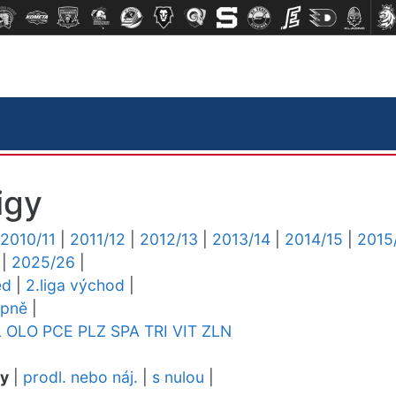
igy
2010/11
|
2011/12
|
2012/13
|
2013/14
|
2014/15
|
2015
|
2025/26
|
ed
|
2.liga východ
|
upně
|
L
OLO
PCE
PLZ
SPA
TRI
VIT
ZLN
dy
|
prodl. nebo náj.
|
s nulou
|