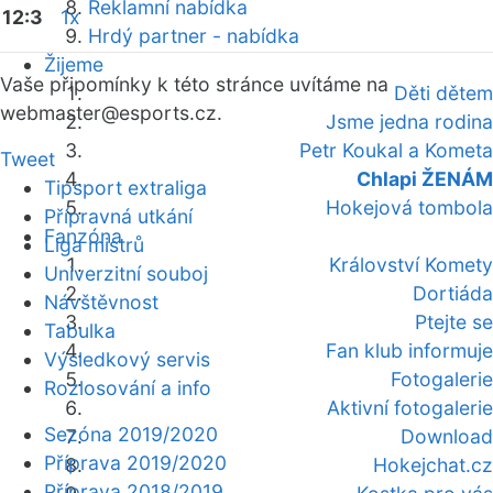
Reklamní nabídka
12:3
1x
Hrdý partner - nabídka
Žijeme
Vaše připomínky k této stránce uvítáme na
Děti dětem
webmaster
@esports.cz.
Jsme jedna rodina
Petr Koukal a Kometa
Tweet
Chlapi ŽENÁM
Tipsport extraliga
Hokejová tombola
Přípravná utkání
Fanzóna
Liga mistrů
Království Komety
Univerzitní souboj
Dortiáda
Návštěvnost
Ptejte se
Tabulka
Fan klub informuje
Výsledkový servis
Fotogalerie
Rozlosování a info
Aktivní fotogalerie
Sezóna 2019/2020
Download
Příprava 2019/2020
Hokejchat.cz
Příprava 2018/2019