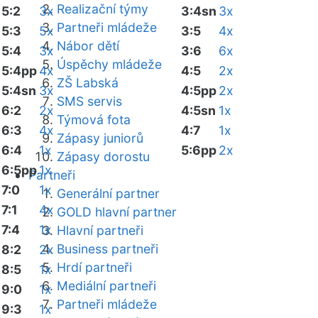
Realizační týmy
5:2
3x
3:4sn
3x
Partneři mládeže
5:3
5x
3:5
4x
Nábor dětí
5:4
3x
3:6
6x
Úspěchy mládeže
5:4pp
4x
4:5
2x
ZŠ Labská
5:4sn
3x
4:5pp
2x
SMS servis
6:2
2x
4:5sn
1x
Týmová fota
6:3
4x
4:7
1x
Zápasy juniorů
6:4
1x
5:6pp
2x
Zápasy dorostu
6:5pp
1x
Partneři
7:0
1x
Generální partner
7:1
4x
GOLD hlavní partner
7:4
1x
Hlavní partneři
Business partneři
8:2
2x
Hrdí partneři
8:5
1x
Mediální partneři
9:0
1x
Partneři mládeže
9:3
1x