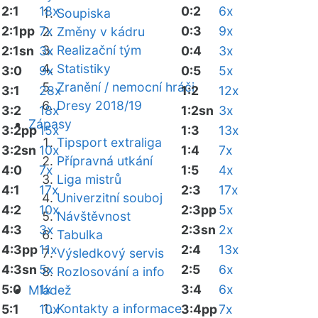
2:1
18x
0:2
6x
Soupiska
2:1pp
7x
0:3
9x
Změny v kádru
Realizační tým
2:1sn
3x
0:4
3x
Statistiky
3:0
9x
0:5
5x
Zranění / nemocní hráči
3:1
28x
1:2
12x
Dresy 2018/19
3:2
18x
1:2sn
3x
Zápasy
3:2pp
15x
1:3
13x
Tipsport extraliga
3:2sn
10x
1:4
7x
Přípravná utkání
4:0
7x
1:5
4x
Liga mistrů
4:1
17x
2:3
17x
Univerzitní souboj
4:2
10x
2:3pp
5x
Návštěvnost
4:3
3x
2:3sn
2x
Tabulka
4:3pp
11x
2:4
13x
Výsledkový servis
4:3sn
5x
2:5
6x
Rozlosování a info
5:0
1x
3:4
6x
Mládež
Kontakty a informace
5:1
10x
3:4pp
7x