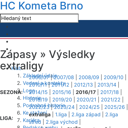
HC Kometa Brno
Zápasy »
Výsledky
extraligy
Klub
Základní údaje
2006/07
|
2007/08
|
2008/09
|
2009/10
|
Vedení a kontakty
2010/11
|
2011/12
|
2012/13
|
2013/14
|
Logo
SEZONA:
2014/15
|
2015/16
|
2016/17
|
2017/18
|
Historie
2018/19
|
2019/20
|
2020/21
|
2021/22
|
Podrobná historie
2022/23
|
2023/24
|
2024/25
|
2025/26
|
Ke stažení
extraliga
|
1.liga
|
2.liga západ
|
2.liga
LIGA:
Kariéra
střed
|
2.liga východ
|
Redakce webu