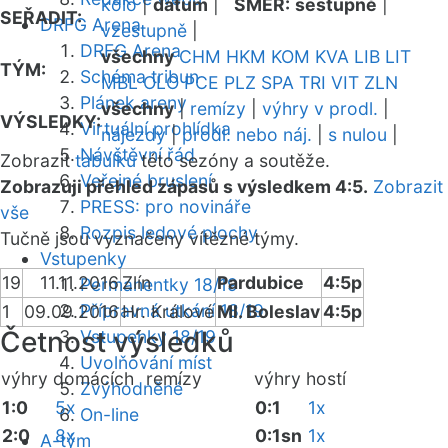
kolo
|
datum
|
SMĚR:
sestupně
|
SEŘADIT:
DRFG Arena
vzestupně
|
DRFG Arena
všechny
CHM
HKM
KOM
KVA
LIB
LIT
TÝM:
Schéma tribun
MBL
OLO
PCE
PLZ
SPA
TRI
VIT
ZLN
Plánek areny
všechny
|
remízy
|
výhry v prodl.
|
VÝSLEDKY:
Virtuální prohlídka
nájezdy
|
prodl. nebo náj.
|
s nulou
|
Návštěvní řád
Zobrazit
tabulku
této sezóny a soutěže.
Veřejné bruslení
Zobrazuji přehled zápasů s výsledkem 4:5.
Zobrazit
PRESS: pro novináře
vše
Rozpis ledové plochy
Tučně jsou vyznačeny vítězné týmy.
Vstupenky
19
11.11.2016
Zlín
Pardubice
4:5p
Permanentky 18/19
Přípravná utkání 18/19
1
09.09.2016
Hr. Králové
Ml. Boleslav
4:5p
Četnost výsledků
Vstupenky 18/19
Uvolňování míst
výhry domácích
remízy
výhry hostí
Zvýhodněné
1:0
5x
0:1
1x
On-line
2:0
8x
0:1sn
1x
A-tým