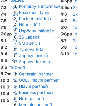
Mládež
7:2
7x
4:5pp
1x
Kontakty a informace
7:3
3x
4:5sn
2x
Realizační týmy
7:4
2x
4:6
2x
Partneři mládeže
7:5
2x
4:7
5x
Nábor dětí
7:6
1x
5:6
1x
Úspěchy mládeže
7:6pp
1x
5:6pp
1x
ZŠ Labská
8:1
2x
5:7
2x
SMS servis
8:2
1x
5:8
1x
Týmová fota
8:4
1x
6:10
1x
Zápasy juniorů
8:5
2x
Zápasy dorostu
8:6
1x
Partneři
8:7sn
1x
Generální partner
GOLD hlavní partner
10:2
1x
Hlavní partneři
10:3
1x
Business partneři
10:4
1x
Hrdí partneři
10:5
1x
Mediální partneři