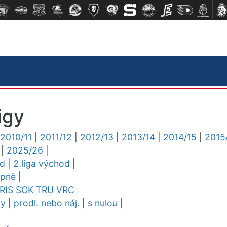
igy
2010/11
|
2011/12
|
2012/13
|
2013/14
|
2014/15
|
2015
|
2025/26
|
ed
|
2.liga východ
|
upně
|
RIS
SOK
TRU
VRC
dy
|
prodl. nebo náj.
|
s nulou
|