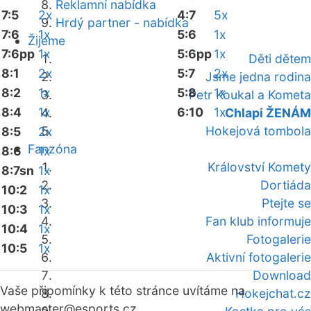
Reklamní nabídka
7:5
2x
4:7
5x
Hrdý partner - nabídka
7:6
1x
5:6
1x
Žijeme
7:6pp
1x
5:6pp
1x
Děti dětem
8:1
2x
5:7
2x
Jsme jedna rodina
8:2
1x
5:8
1x
Petr Koukal a Kometa
8:4
1x
6:10
1x
Chlapi ŽENÁM
Hokejová tombola
8:5
2x
Fanzóna
8:6
1x
Království Komety
8:7sn
1x
Dortiáda
10:2
1x
Ptejte se
10:3
1x
Fan klub informuje
10:4
1x
Fotogalerie
10:5
1x
Aktivní fotogalerie
Download
Vaše připomínky k této stránce uvítáme na
Hokejchat.cz
webmaster
@esports.cz.