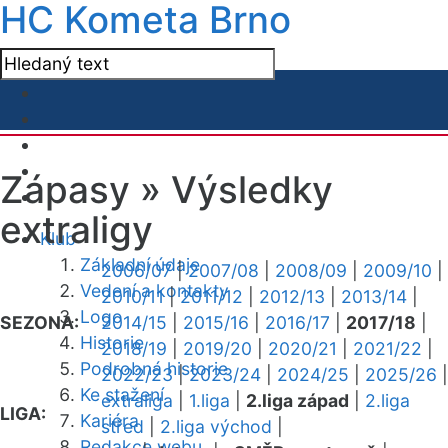
HC Kometa Brno
Zápasy »
Výsledky
extraligy
Klub
Základní údaje
2006/07
|
2007/08
|
2008/09
|
2009/10
|
Vedení a kontakty
2010/11
|
2011/12
|
2012/13
|
2013/14
|
Logo
SEZONA:
2014/15
|
2015/16
|
2016/17
|
2017/18
|
Historie
2018/19
|
2019/20
|
2020/21
|
2021/22
|
Podrobná historie
2022/23
|
2023/24
|
2024/25
|
2025/26
|
Ke stažení
extraliga
|
1.liga
|
2.liga západ
|
2.liga
LIGA:
Kariéra
střed
|
2.liga východ
|
Redakce webu