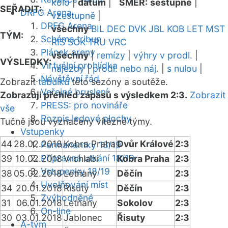
kolo
|
datum
|
SMĚR:
sestupně
|
SEŘADIT:
DRFG Arena
vzestupně
|
DRFG Arena
všechny
BIL
DEC
DVK
JBL
KOB
LET
MST
TÝM:
Schéma tribun
RIS
SOK
TRU
VRC
Plánek areny
všechny
|
remízy
|
výhry v prodl.
|
VÝSLEDKY:
Virtuální prohlídka
nájezdy
|
prodl. nebo náj.
|
s nulou
|
Návštěvní řád
Zobrazit
tabulku
této sezóny a soutěže.
Veřejné bruslení
Zobrazuji přehled zápasů s výsledkem 2:3.
Zobrazit
PRESS: pro novináře
vše
Rozpis ledové plochy
Tučně jsou vyznačeny vítězné týmy.
Vstupenky
44
28.02.2018
Kobra Praha
Dvůr Králové
2:3
Permanentky 18/19
Přípravná utkání 18/19
39
10.02.2018
Vrchlabí
Kobra Praha
2:3
Vstupenky 18/19
38
05.02.2018
Letňany
Děčín
2:3
Uvolňování míst
34
20.01.2018
Řisuty
Děčín
2:3
Zvýhodněné
31
06.01.2018
Letňany
Sokolov
2:3
On-line
30
03.01.2018
Jablonec
Řisuty
2:3
A-tým