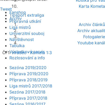
Kostka pro vás
Karta Kometa
Tweet
Fanshop
Tipsport extraliga
Archiv
Přípravná utkání
Archiv článků
Liga mistrů
Archiv aktualit
Univerzitní souboj
Fotogalerie
Návštěvnost
Youtube kanál
Tabulka
Výsledkový servis
ČF1:
Hradec - Kometa 1:3
Rozlosování a info
Sezóna 2019/2020
Příprava 2019/2020
Příprava 2018/2019
Liga mistrů 2017/2018
Sezóna 2017/2018
Příprava 2017/2018
Sezóna 2016/2017