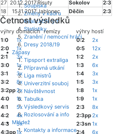
27
20.12.2017
Řisuty
Sokolov
2:3
Soupiska
18
15.11.2017
Jablonec
Děčín
2:3
Změny v kádru
Četnost výsledků
Realizační tým
Statistiky
výhry domácích
remízy
výhry hostí
Zranění / nemocní hráči
1:0
1x
0:2
2x
Dresy 2018/19
2:0
1x
0:5
12x
Zápasy
2:1
3x
1:2
2x
Tipsport extraliga
3:0
1x
1:3
6x
Přípravná utkání
3:1
3x
1:4
3x
Liga mistrů
3:2
8x
1:5
3x
Univerzitní souboj
3:2pp
2x
1:8
1x
Návštěvnost
4:0
1x
1:9
1x
Tabulka
Výsledkový servis
4:1
5x
2:3
8x
Rozlosování a info
4:2
4x
2:3pp
2x
Mládež
4:3
5x
2:3sn
1x
Kontakty a informace
4:3pp
1x
2:4
6x