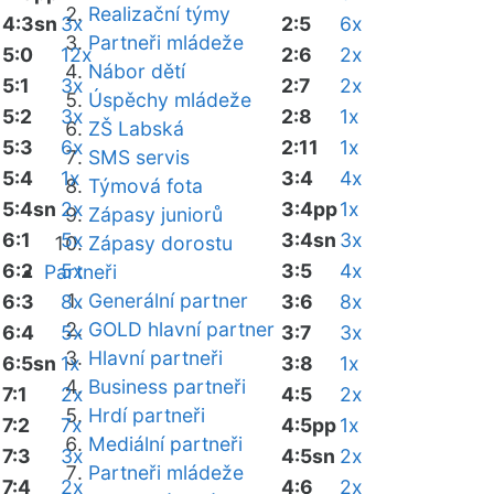
Realizační týmy
4:3sn
3x
2:5
6x
Partneři mládeže
5:0
12x
2:6
2x
Nábor dětí
5:1
3x
2:7
2x
Úspěchy mládeže
5:2
3x
2:8
1x
ZŠ Labská
5:3
6x
2:11
1x
SMS servis
5:4
1x
3:4
4x
Týmová fota
5:4sn
2x
3:4pp
1x
Zápasy juniorů
6:1
5x
3:4sn
3x
Zápasy dorostu
6:2
5x
3:5
4x
Partneři
Generální partner
6:3
8x
3:6
8x
GOLD hlavní partner
6:4
5x
3:7
3x
Hlavní partneři
6:5sn
1x
3:8
1x
Business partneři
7:1
2x
4:5
2x
Hrdí partneři
7:2
7x
4:5pp
1x
Mediální partneři
7:3
3x
4:5sn
2x
Partneři mládeže
7:4
2x
4:6
2x