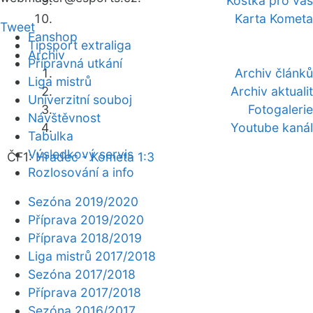
Kostka pro vás
Karta Kometa
Tweet
Fanshop
Tipsport extraliga
Archiv
Přípravná utkání
Archiv článků
Liga mistrů
Archiv aktualit
Univerzitní souboj
Fotogalerie
Návštěvnost
Youtube kanál
Tabulka
Výsledkový servis
ČF1:
Hradec - Kometa 1:3
Rozlosování a info
Sezóna 2019/2020
Příprava 2019/2020
Příprava 2018/2019
Liga mistrů 2017/2018
Sezóna 2017/2018
Příprava 2017/2018
Sezóna 2016/2017