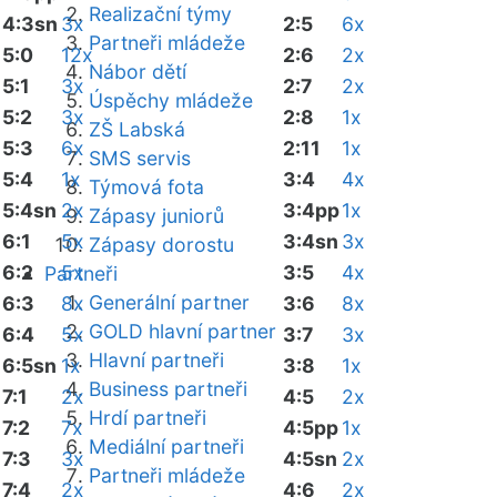
Realizační týmy
4:3sn
3x
2:5
6x
Partneři mládeže
5:0
12x
2:6
2x
Nábor dětí
5:1
3x
2:7
2x
Úspěchy mládeže
5:2
3x
2:8
1x
ZŠ Labská
5:3
6x
2:11
1x
SMS servis
5:4
1x
3:4
4x
Týmová fota
5:4sn
2x
3:4pp
1x
Zápasy juniorů
6:1
5x
3:4sn
3x
Zápasy dorostu
6:2
5x
3:5
4x
Partneři
Generální partner
6:3
8x
3:6
8x
GOLD hlavní partner
6:4
5x
3:7
3x
Hlavní partneři
6:5sn
1x
3:8
1x
Business partneři
7:1
2x
4:5
2x
Hrdí partneři
7:2
7x
4:5pp
1x
Mediální partneři
7:3
3x
4:5sn
2x
Partneři mládeže
7:4
2x
4:6
2x