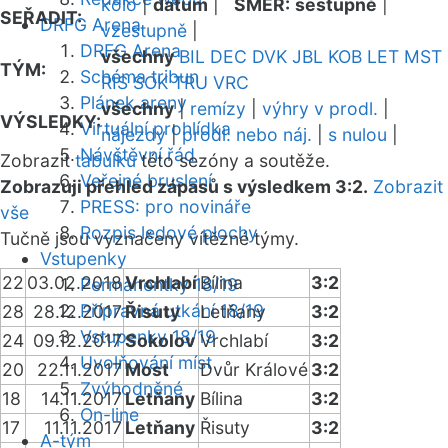
kolo
|
datum
|
SMĚR:
sestupně
|
SEŘADIT:
DRFG Arena
vzestupně
|
DRFG Arena
všechny
BIL
DEC
DVK
JBL
KOB
LET
MST
TÝM:
Schéma tribun
RIS
SOK
TRU
VRC
Plánek areny
všechny
|
remízy
|
výhry v prodl.
|
VÝSLEDKY:
Virtuální prohlídka
nájezdy
|
prodl. nebo náj.
|
s nulou
|
Návštěvní řád
Zobrazit
tabulku
této sezóny a soutěže.
Veřejné bruslení
Zobrazuji přehled zápasů s výsledkem 3:2.
Zobrazit
PRESS: pro novináře
vše
Rozpis ledové plochy
Tučně jsou vyznačeny vítězné týmy.
Vstupenky
22
03.02.2018
Vrchlabí
Bílina
3:2
Permanentky 18/19
Přípravná utkání 18/19
28
28.12.2017
Řisuty
Letňany
3:2
Vstupenky 18/19
24
09.12.2017
Sokolov
Vrchlabí
3:2
Uvolňování míst
20
22.11.2017
Most
Dvůr Králové
3:2
Zvýhodněné
18
14.11.2017
Letňany
Bílina
3:2
On-line
17
11.11.2017
Letňany
Řisuty
3:2
A-tým