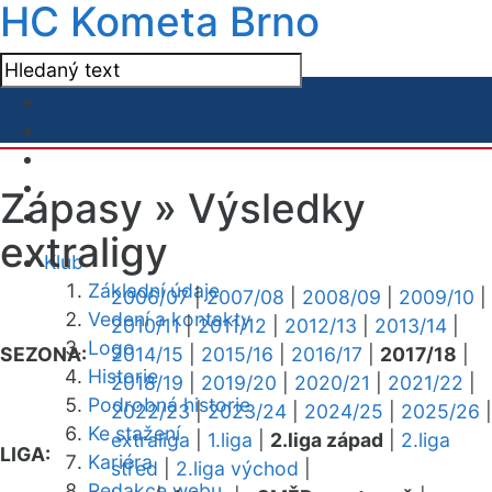
HC Kometa Brno
Zápasy »
Výsledky
extraligy
Klub
Základní údaje
2006/07
|
2007/08
|
2008/09
|
2009/10
|
Vedení a kontakty
2010/11
|
2011/12
|
2012/13
|
2013/14
|
Logo
SEZONA:
2014/15
|
2015/16
|
2016/17
|
2017/18
|
Historie
2018/19
|
2019/20
|
2020/21
|
2021/22
|
Podrobná historie
2022/23
|
2023/24
|
2024/25
|
2025/26
|
Ke stažení
extraliga
|
1.liga
|
2.liga západ
|
2.liga
LIGA:
Kariéra
střed
|
2.liga východ
|
Redakce webu