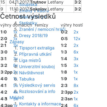
15
04.11.2017
Trutnov
Letňany
3:2
Soupiska
9
11.10.2017
Sokolov
Letňany
3:2
Změny v kádru
Četnost výsledků
Realizační tým
Statistiky
výhry domácích
remízy
výhry hostí
Zranění / nemocní hráči
1:0
1x
0:2
2x
Dresy 2018/19
2:0
1x
0:5
12x
Zápasy
2:1
3x
1:2
2x
Tipsport extraliga
3:0
1x
1:3
6x
Přípravná utkání
3:1
3x
1:4
3x
Liga mistrů
3:2
8x
1:5
3x
Univerzitní souboj
3:2pp
2x
1:8
1x
Návštěvnost
4:0
1x
1:9
1x
Tabulka
Výsledkový servis
4:1
5x
2:3
8x
Rozlosování a info
4:2
4x
2:3pp
2x
Mládež
4:3
5x
2:3sn
1x
Kontakty a informace
4:3pp
1x
2:4
6x