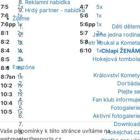
Reklamní nabídka
7:5
2x
4:7
5x
Hrdý partner - nabídka
7:6
1x
5:6
1x
Žijeme
7:6pp
1x
5:6pp
1x
Děti dětem
8:1
2x
5:7
2x
Jsme jedna rodina
8:2
1x
5:8
1x
Petr Koukal a Kometa
8:4
1x
6:10
1x
Chlapi ŽENÁM
Hokejová tombola
8:5
2x
Fanzóna
8:6
1x
Království Komety
8:7sn
1x
Dortiáda
10:2
1x
Ptejte se
10:3
1x
Fan klub informuje
10:4
1x
Fotogalerie
10:5
1x
Aktivní fotogalerie
Download
Vaše připomínky k této stránce uvítáme na
Hokejchat.cz
webmaster
@esports.cz.