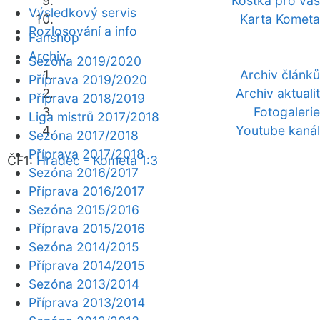
Kostka pro vás
Výsledkový servis
Karta Kometa
Rozlosování a info
Fanshop
Archiv
Sezóna 2019/2020
Archiv článků
Příprava 2019/2020
Archiv aktualit
Příprava 2018/2019
Fotogalerie
Liga mistrů 2017/2018
Youtube kanál
Sezóna 2017/2018
Příprava 2017/2018
ČF1:
Hradec - Kometa 1:3
Sezóna 2016/2017
Příprava 2016/2017
Sezóna 2015/2016
Příprava 2015/2016
Sezóna 2014/2015
Příprava 2014/2015
Sezóna 2013/2014
Příprava 2013/2014