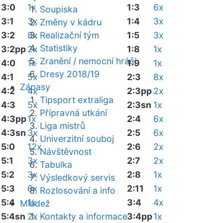
3:0
1x
1:3
6x
Soupiska
3:1
3x
1:4
3x
Změny v kádru
3:2
8x
Realizační tým
1:5
3x
Statistiky
3:2pp
2x
1:8
1x
Zranění / nemocní hráči
4:0
1x
1:9
1x
Dresy 2018/19
4:1
5x
2:3
8x
Zápasy
4:2
4x
2:3pp
2x
Tipsport extraliga
4:3
5x
2:3sn
1x
Přípravná utkání
4:3pp
1x
2:4
6x
Liga mistrů
4:3sn
3x
2:5
6x
Univerzitní souboj
5:0
12x
2:6
2x
Návštěvnost
5:1
3x
2:7
2x
Tabulka
5:2
3x
2:8
1x
Výsledkový servis
5:3
6x
2:11
1x
Rozlosování a info
5:4
1x
3:4
4x
Mládež
5:4sn
2x
Kontakty a informace
3:4pp
1x