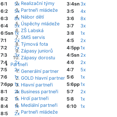
Realizační týmy
6:1
5x
3:4sn
3x
Partneři mládeže
6:2
5x
3:5
4x
Nábor dětí
6:3
8x
3:6
8x
Úspěchy mládeže
6:4
5x
3:7
3x
ZŠ Labská
6:5sn
1x
3:8
1x
SMS servis
7:1
2x
4:5
2x
Týmová fota
7:2
7x
4:5pp
1x
Zápasy juniorů
7:3
3x
4:5sn
2x
Zápasy dorostu
7:4
2x
4:6
2x
Partneři
7:5
2x
4:7
5x
Generální partner
7:6
1x
5:6
1x
GOLD hlavní partner
7:6pp
1x
5:6pp
1x
Hlavní partneři
8:1
2x
Business partneři
5:7
2x
Hrdí partneři
8:2
1x
5:8
1x
Mediální partneři
8:4
1x
6:10
1x
Partneři mládeže
8:5
2x