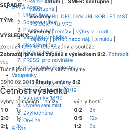
kolo
|
datum
|
SMĚR:
sestupně
|
SEŘADIT:
DRFG Arena
vzestupně
|
DRFG Arena
všechny
BIL
DEC
DVK
JBL
KOB
LET
MST
TÝM:
Schéma tribun
RIS
SOK
TRU
VRC
Plánek areny
všechny
|
remízy
|
výhry v prodl.
|
VÝSLEDKY:
Virtuální prohlídka
nájezdy
|
prodl. nebo náj.
|
s nulou
|
Návštěvní řád
Zobrazit
tabulku
této sezóny a soutěže.
Veřejné bruslení
Zobrazuji přehled zápasů s výsledkem 8:2.
Zobrazit
PRESS: pro novináře
vše
Rozpis ledové plochy
Tučně jsou vyznačeny vítězné týmy.
Vstupenky
39
10.02.2018
Řisuty
Letňany
8:2
Permanentky 18/19
Četnost výsledků
Přípravná utkání 18/19
Vstupenky 18/19
výhry domácích
remízy
výhry hostí
Uvolňování míst
1:0
1x
0:2
2x
Zvýhodněné
2:0
1x
0:5
12x
On-line
2:1
3x
1:2
2x
A-tým