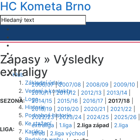
HC Kometa Brno
Zápasy »
Výsledky
extraligy
Klub
Základní údaje
2006/07
|
2007/08
|
2008/09
|
2009/10
|
Vedení a kontakty
2010/11
|
2011/12
|
2012/13
|
2013/14
|
Logo
SEZONA:
2014/15
|
2015/16
|
2016/17
|
2017/18
|
Historie
2018/19
|
2019/20
|
2020/21
|
2021/22
|
Podrobná historie
2022/23
|
2023/24
|
2024/25
|
2025/26
|
Ke stažení
extraliga
|
1.liga
|
2.liga západ
|
2.liga
LIGA:
Kariéra
střed
|
2.liga východ
|
Redakce webu