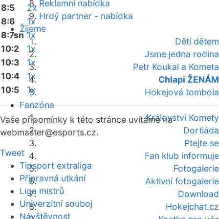
Reklamní nabídka
8:5
2x
Hrdý partner - nabídka
8:6
1x
Žijeme
8:7sn
1x
Děti dětem
10:2
1x
Jsme jedna rodina
10:3
1x
Petr Koukal a Kometa
10:4
1x
Chlapi ŽENÁM
10:5
1x
Hokejová tombola
Fanzóna
Království Komety
Vaše připomínky k této stránce uvítáme na
Dortiáda
webmaster
@esports.cz.
Ptejte se
Tweet
Fan klub informuje
Tipsport extraliga
Fotogalerie
Přípravná utkání
Aktivní fotogalerie
Liga mistrů
Download
Univerzitní souboj
Hokejchat.cz
Návštěvnost