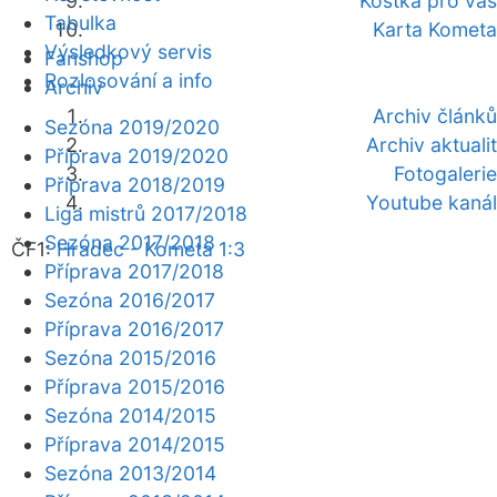
Kostka pro vás
Tabulka
Karta Kometa
Výsledkový servis
Fanshop
Rozlosování a info
Archiv
Archiv článků
Sezóna 2019/2020
Archiv aktualit
Příprava 2019/2020
Fotogalerie
Příprava 2018/2019
Youtube kanál
Liga mistrů 2017/2018
Sezóna 2017/2018
ČF1:
Hradec - Kometa 1:3
Příprava 2017/2018
Sezóna 2016/2017
Příprava 2016/2017
Sezóna 2015/2016
Příprava 2015/2016
Sezóna 2014/2015
Příprava 2014/2015
Sezóna 2013/2014