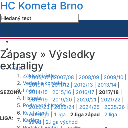
HC Kometa Brno
Zápasy »
Výsledky
extraligy
Klub
Základní údaje
2006/07
|
2007/08
|
2008/09
|
2009/10
|
Vedení a kontakty
2010/11
|
2011/12
|
2012/13
|
2013/14
|
Logo
SEZONA:
2014/15
|
2015/16
|
2016/17
|
2017/18
|
Historie
2018/19
|
2019/20
|
2020/21
|
2021/22
|
Podrobná historie
2022/23
|
2023/24
|
2024/25
|
2025/26
|
Ke stažení
extraliga
|
1.liga
|
2.liga západ
|
2.liga
LIGA:
Kariéra
střed
|
2.liga východ
|
Redakce webu