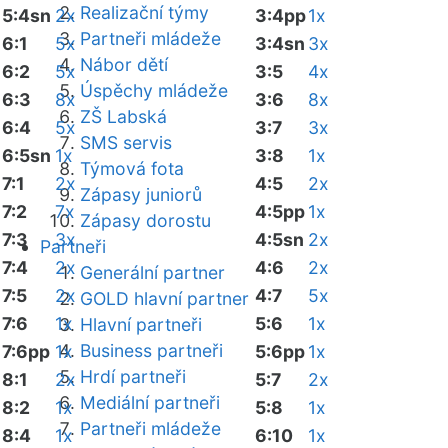
Realizační týmy
5:4sn
2x
3:4pp
1x
Partneři mládeže
6:1
5x
3:4sn
3x
Nábor dětí
6:2
5x
3:5
4x
Úspěchy mládeže
6:3
8x
3:6
8x
ZŠ Labská
6:4
5x
3:7
3x
SMS servis
6:5sn
1x
3:8
1x
Týmová fota
7:1
2x
4:5
2x
Zápasy juniorů
7:2
7x
4:5pp
1x
Zápasy dorostu
7:3
3x
4:5sn
2x
Partneři
7:4
2x
4:6
2x
Generální partner
7:5
2x
4:7
5x
GOLD hlavní partner
7:6
1x
5:6
1x
Hlavní partneři
Business partneři
7:6pp
1x
5:6pp
1x
Hrdí partneři
8:1
2x
5:7
2x
Mediální partneři
8:2
1x
5:8
1x
Partneři mládeže
8:4
1x
6:10
1x