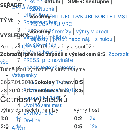
kolo
|
datum
|
SMĚR:
sestupně
|
SEŘADIT:
DRFG Arena
vzestupně
|
DRFG Arena
všechny
BIL
DEC
DVK
JBL
KOB
LET
MST
TÝM:
Schéma tribun
RIS
SOK
TRU
VRC
Plánek areny
všechny
|
remízy
|
výhry v prodl.
|
VÝSLEDKY:
Virtuální prohlídka
nájezdy
|
prodl. nebo náj.
|
s nulou
|
Návštěvní řád
Zobrazit
tabulku
této sezóny a soutěže.
Veřejné bruslení
Zobrazuji přehled zápasů s výsledkem 8:5.
Zobrazit
PRESS: pro novináře
vše
Rozpis ledové plochy
Tučně jsou vyznačeny vítězné týmy.
Vstupenky
36
27.01.2018
Sokolov
Trutnov
8:5
Permanentky 18/19
Přípravná utkání 18/19
28
29.11.2017
Sokolov
Bílina
8:5
Četnost výsledků
Vstupenky 18/19
Uvolňování míst
výhry domácích
remízy
výhry hostí
Zvýhodněné
1:0
1x
0:2
2x
On-line
2:0
1x
0:5
12x
A-tým