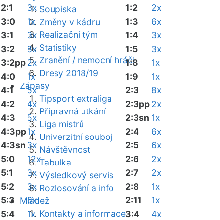
2:1
3x
1:2
2x
Soupiska
3:0
1x
1:3
6x
Změny v kádru
Realizační tým
3:1
3x
1:4
3x
Statistiky
3:2
8x
1:5
3x
Zranění / nemocní hráči
3:2pp
2x
1:8
1x
Dresy 2018/19
4:0
1x
1:9
1x
Zápasy
4:1
5x
2:3
8x
Tipsport extraliga
4:2
4x
2:3pp
2x
Přípravná utkání
4:3
5x
2:3sn
1x
Liga mistrů
4:3pp
1x
2:4
6x
Univerzitní souboj
4:3sn
3x
2:5
6x
Návštěvnost
5:0
12x
2:6
2x
Tabulka
5:1
3x
2:7
2x
Výsledkový servis
5:2
3x
2:8
1x
Rozlosování a info
5:3
6x
2:11
1x
Mládež
Kontakty a informace
5:4
1x
3:4
4x