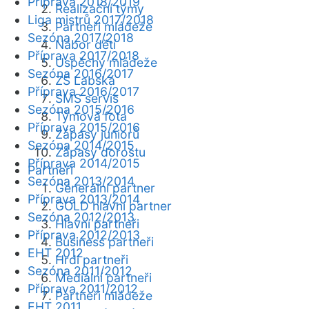
Příprava 2018/2019
Realizační týmy
Liga mistrů 2017/2018
Partneři mládeže
Sezóna 2017/2018
Nábor dětí
Příprava 2017/2018
Úspěchy mládeže
Sezóna 2016/2017
ZŠ Labská
Příprava 2016/2017
SMS servis
Sezóna 2015/2016
Týmová fota
Příprava 2015/2016
Zápasy juniorů
Sezóna 2014/2015
Zápasy dorostu
Příprava 2014/2015
Partneři
Sezóna 2013/2014
Generální partner
Příprava 2013/2014
GOLD hlavní partner
Sezóna 2012/2013
Hlavní partneři
Příprava 2012/2013
Business partneři
EHT 2012
Hrdí partneři
Sezóna 2011/2012
Mediální partneři
Příprava 2011/2012
Partneři mládeže
EHT 2011