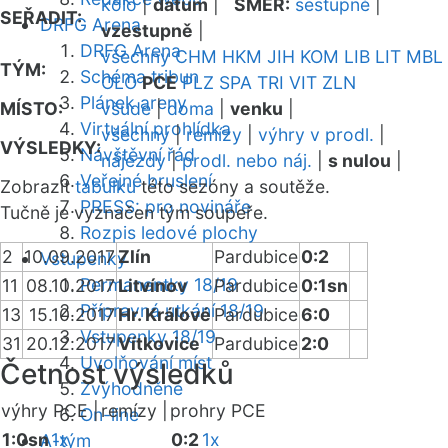
kolo
|
datum
|
SMĚR:
sestupně
|
SEŘADIT:
DRFG Arena
vzestupně
|
DRFG Arena
všechny
CHM
HKM
JIH
KOM
LIB
LIT
MBL
TÝM:
Schéma tribun
OLO
PCE
PLZ
SPA
TRI
VIT
ZLN
Plánek areny
MÍSTO:
všude
|
doma
|
venku
|
Virtuální prohlídka
všechny
|
remízy
|
výhry v prodl.
|
VÝSLEDKY:
Návštěvní řád
nájezdy
|
prodl. nebo náj.
|
s nulou
|
Veřejné bruslení
Zobrazit
tabulku
této sezóny a soutěže.
PRESS: pro novináře
Tučně je vyznačen tým soupeře.
Rozpis ledové plochy
2
10.09.2017
Zlín
Pardubice
0:2
Vstupenky
Permanentky 18/19
11
08.10.2017
Litvínov
Pardubice
0:1sn
Přípravná utkání 18/19
13
15.10.2017
Hr. Králové
Pardubice
6:0
Vstupenky 18/19
31
20.12.2017
Vítkovice
Pardubice
2:0
Uvolňování míst
Četnost výsledků
Zvýhodněné
výhry PCE |
remízy |
prohry PCE
On-line
1:0sn
1x
0:2
1x
A-tým