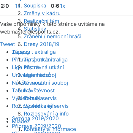
Soupiska
2:0
1x
0:6
1x
Změny v kádru
Realizační tým
Vaše připomínky k této stránce uvítáme na
Statistiky
webmaster
@esports.cz.
Zranění / nemocní hráči
Tweet
Dresy 2018/19
Zápasy
Tipsport extraliga
Přípravná utkání
Tipsport extraliga
Liga mistrů
Přípravná utkání
Univerzitní souboj
Liga mistrů
Návštěvnost
Univerzitní souboj
Tabulka
Návštěvnost
Výsledkový servis
Tabulka
Rozlosování a info
Výsledkový servis
Rozlosování a info
Sezóna 2019/2020
Mládež
Příprava 2019/2020
Kontakty a informace