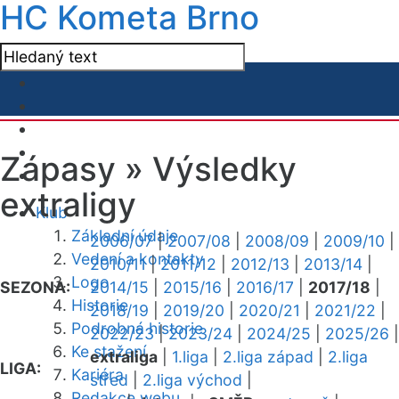
HC Kometa Brno
Zápasy »
Výsledky
extraligy
Klub
Základní údaje
2006/07
|
2007/08
|
2008/09
|
2009/10
|
Vedení a kontakty
2010/11
|
2011/12
|
2012/13
|
2013/14
|
Logo
SEZONA:
2014/15
|
2015/16
|
2016/17
|
2017/18
|
Historie
2018/19
|
2019/20
|
2020/21
|
2021/22
|
Podrobná historie
2022/23
|
2023/24
|
2024/25
|
2025/26
|
Ke stažení
extraliga
|
1.liga
|
2.liga západ
|
2.liga
LIGA:
Kariéra
střed
|
2.liga východ
|
Redakce webu