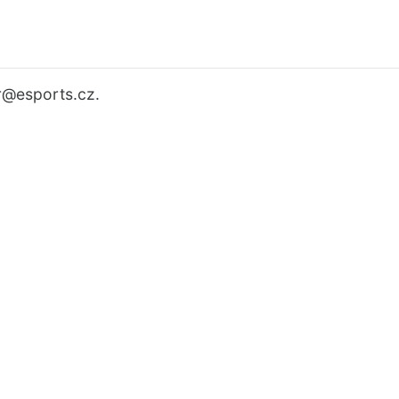
r
@esports.cz.