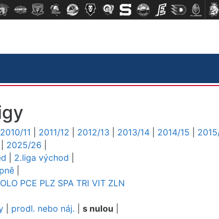
igy
2010/11
|
2011/12
|
2012/13
|
2013/14
|
2014/15
|
2015
|
2025/26
|
ed
|
2.liga východ
|
upně
|
OLO
PCE
PLZ
SPA
TRI
VIT
ZLN
y
|
prodl. nebo náj.
|
s nulou
|