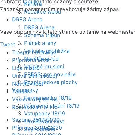
Zobrazit
tabulku
této sezóny a soutěže.
Kariéra
Zadaným parametrům nevyhovuje žádný zápas.
Redakce webu
DRFG Arena
DRFG Arena
Vaše připomínky k této stránce uvítáme na webmaste
Schéma tribun
Plánek areny
Tweet
Virtuální prohlídka
Tipsport extraliga
Návštěvní řád
Přípravná utkání
Veřejné bruslení
Liga mistrů
PRESS: pro novináře
Univerzitní souboj
Rozpis ledové plochy
Návštěvnost
Vstupenky
Tabulka
Permanentky 18/19
Výsledkový servis
Přípravná utkání 18/19
Rozlosování a info
Vstupenky 18/19
Sezóna 2019/2020
Uvolňování míst
Příprava 2019/2020
Zvýhodněné