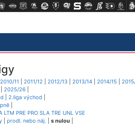
igy
2010/11
|
2011/12
|
2012/13
|
2013/14
|
2014/15
|
2015
|
2025/26
|
ed
|
2.liga východ
|
upně
|
A
LTM
PRE
PRO
SLA
TRE
UNL
VSE
y
|
prodl. nebo náj.
|
s nulou
|