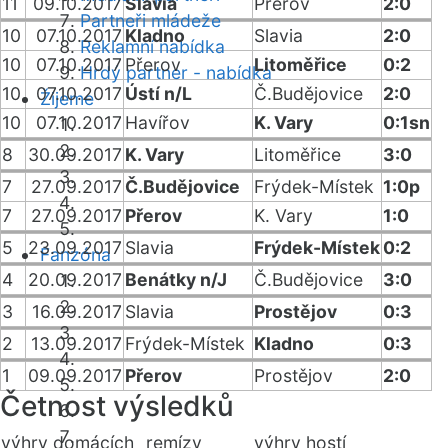
11
09.10.2017
Slavia
Přerov
2:0
Partneři mládeže
10
07.10.2017
Kladno
Slavia
2:0
Reklamní nabídka
10
07.10.2017
Přerov
Litoměřice
0:2
Hrdý partner - nabídka
10
07.10.2017
Ústí n/L
Č.Budějovice
2:0
Žijeme
10
07.10.2017
Havířov
K. Vary
0:1sn
8
30.09.2017
K. Vary
Litoměřice
3:0
7
27.09.2017
Č.Budějovice
Frýdek-Místek
1:0p
7
27.09.2017
Přerov
K. Vary
1:0
5
23.09.2017
Slavia
Frýdek-Místek
0:2
Fanzóna
4
20.09.2017
Benátky n/J
Č.Budějovice
3:0
3
16.09.2017
Slavia
Prostějov
0:3
2
13.09.2017
Frýdek-Místek
Kladno
0:3
1
09.09.2017
Přerov
Prostějov
2:0
Četnost výsledků
výhry domácích
remízy
výhry hostí