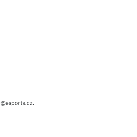
r
@esports.cz.