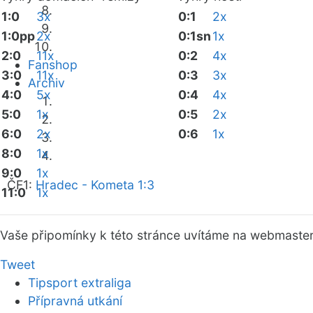
1:0
3x
0:1
2x
1:0pp
2x
0:1sn
1x
2:0
11x
0:2
4x
Fanshop
3:0
11x
0:3
3x
Archiv
4:0
5x
0:4
4x
5:0
1x
0:5
2x
6:0
2x
0:6
1x
8:0
1x
9:0
1x
ČF1:
Hradec - Kometa 1:3
11:0
1x
Vaše připomínky k této stránce uvítáme na webmaste
Tweet
Tipsport extraliga
Přípravná utkání