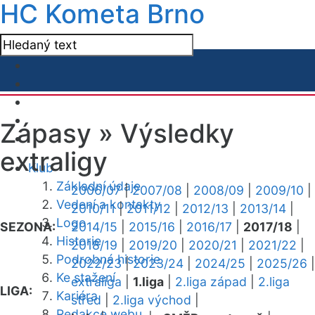
HC Kometa Brno
Zápasy »
Výsledky
extraligy
Klub
Základní údaje
2006/07
|
2007/08
|
2008/09
|
2009/10
|
Vedení a kontakty
2010/11
|
2011/12
|
2012/13
|
2013/14
|
Logo
SEZONA:
2014/15
|
2015/16
|
2016/17
|
2017/18
|
Historie
2018/19
|
2019/20
|
2020/21
|
2021/22
|
Podrobná historie
2022/23
|
2023/24
|
2024/25
|
2025/26
|
Ke stažení
extraliga
|
1.liga
|
2.liga západ
|
2.liga
LIGA:
Kariéra
střed
|
2.liga východ
|
Redakce webu