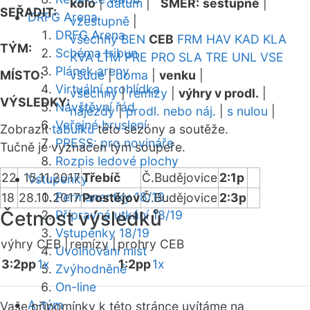
kolo
|
datum
|
SMĚR:
sestupně
|
SEŘADIT:
DRFG Arena
vzestupně
|
DRFG Arena
všechny
BEN
CEB
FRM
HAV
KAD
KLA
TÝM:
Schéma tribun
KVA
LTM
PRE
PRO
SLA
TRE
UNL
VSE
Plánek areny
MÍSTO:
všude
|
doma
|
venku
|
Virtuální prohlídka
všechny
|
remízy
|
výhry v prodl.
|
VÝSLEDKY:
Návštěvní řád
nájezdy
|
prodl. nebo náj.
|
s nulou
|
Veřejné bruslení
Zobrazit
tabulku
této sezóny a soutěže.
PRESS: pro novináře
Tučně je vyznačen tým soupeře.
Rozpis ledové plochy
22
15.11.2017
Třebíč
Č.Budějovice
2:1p
Vstupenky
Permanentky 18/19
18
28.10.2017
Prostějov
Č.Budějovice
2:3p
Četnost výsledků
Přípravná utkání 18/19
Vstupenky 18/19
výhry CEB |
remízy |
prohry CEB
Uvolňování míst
3:2pp
1x
1:2pp
1x
Zvýhodněné
On-line
A-tým
Vaše připomínky k této stránce uvítáme na