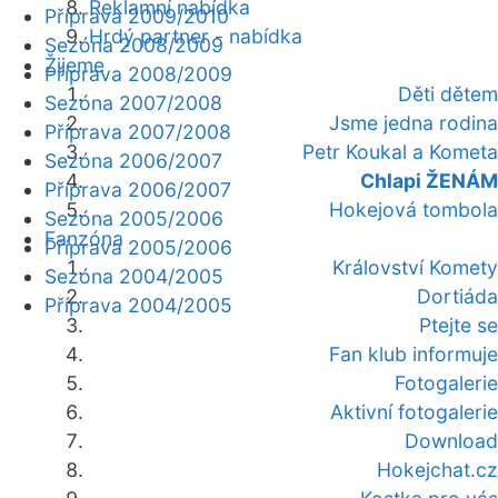
Reklamní nabídka
Příprava 2009/2010
Hrdý partner - nabídka
Sezóna 2008/2009
Žijeme
Příprava 2008/2009
Děti dětem
Sezóna 2007/2008
Jsme jedna rodina
Příprava 2007/2008
Petr Koukal a Kometa
Sezóna 2006/2007
Chlapi ŽENÁM
Příprava 2006/2007
Hokejová tombola
Sezóna 2005/2006
Fanzóna
Příprava 2005/2006
Království Komety
Sezóna 2004/2005
Dortiáda
Příprava 2004/2005
Ptejte se
Fan klub informuje
Fotogalerie
Aktivní fotogalerie
Download
Hokejchat.cz