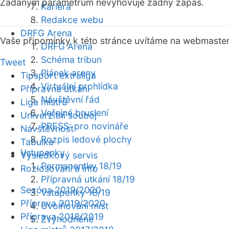
Zadaným parametrům nevyhovuje žádný zápas.
Kariéra
Redakce webu
DRFG Arena
Vaše připomínky k této stránce uvítáme na webmaste
DRFG Arena
Schéma tribun
Tweet
Plánek areny
Tipsport extraliga
Virtuální prohlídka
Přípravná utkání
Návštěvní řád
Liga mistrů
Veřejné bruslení
Univerzitní souboj
PRESS: pro novináře
Návštěvnost
Rozpis ledové plochy
Tabulka
Vstupenky
Výsledkový servis
Permanentky 18/19
Rozlosování a info
Přípravná utkání 18/19
Sezóna 2019/2020
Vstupenky 18/19
Příprava 2019/2020
Uvolňování míst
Příprava 2018/2019
Zvýhodněné