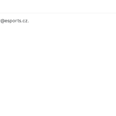
r
@esports.cz.