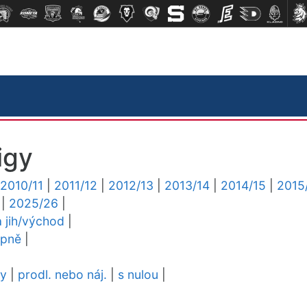
igy
2010/11
|
2011/12
|
2012/13
|
2013/14
|
2014/15
|
2015
|
2025/26
|
a jih/východ
|
upně
|
dy
|
prodl. nebo náj.
|
s nulou
|