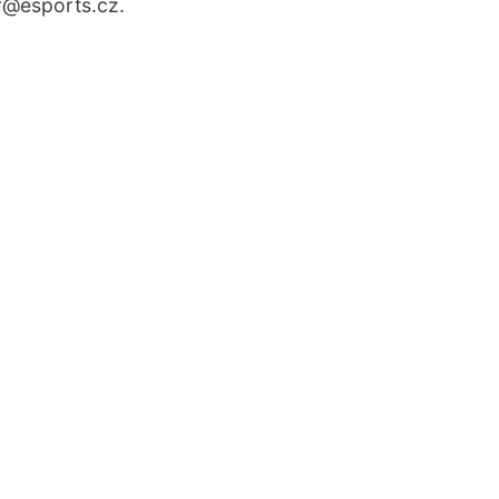
r
@esports.cz.