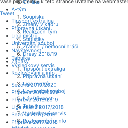
Vaše připomínky k této stránce uvítáme na webmaste
On-line
A-tým
Tweet
Soupiska
Tipsport extraliga
Změny v kádru
Přípravná utkání
Realizační tým
Liga mistrů
Statistiky
Univerzitní souboj
Zranění / nemocní hráči
Návštěvnost
Dresy 2018/19
Tabulka
Zápasy
Výsledkový servis
Tipsport extraliga
Rozlosování a info
Přípravná utkání
Liga mistrů
Sezóna 2019/2020
Univerzitní souboj
Příprava 2019/2020
Návštěvnost
Příprava 2018/2019
Tabulka
Liga mistrů 2017/2018
Výsledkový servis
Sezóna 2017/2018
Rozlosování a info
Příprava 2017/2018