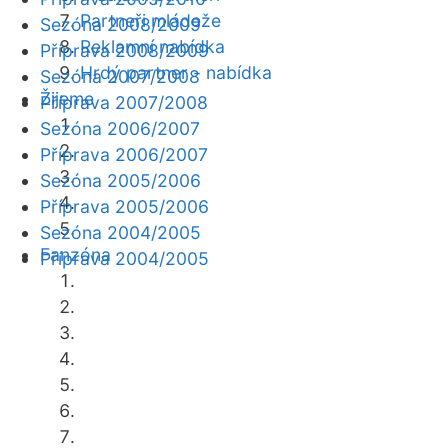
Partneři mládeže
Sezóna 2008/2009
Reklamní nabídka
Příprava 2008/2009
Hrdý partner - nabídka
Sezóna 2007/2008
Žijeme
Příprava 2007/2008
Sezóna 2006/2007
Příprava 2006/2007
Sezóna 2005/2006
Příprava 2005/2006
Sezóna 2004/2005
Fanzóna
Příprava 2004/2005