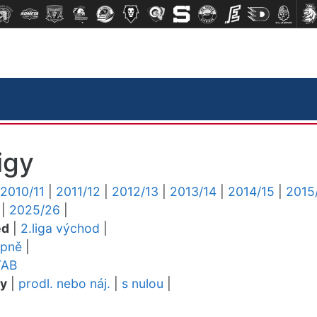
igy
2010/11
|
2011/12
|
2012/13
|
2013/14
|
2014/15
|
2015
|
2025/26
|
ed
|
2.liga východ
|
upně
|
TAB
dy
|
prodl. nebo náj.
|
s nulou
|