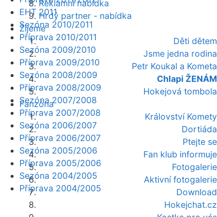
Reklamní nabídka
EHT 2011
Hrdý partner - nabídka
Sezóna 2010/2011
Žijeme
Příprava 2010/2011
Děti dětem
Sezóna 2009/2010
Jsme jedna rodina
Příprava 2009/2010
Petr Koukal a Kometa
Sezóna 2008/2009
Chlapi ŽENÁM
Příprava 2008/2009
Hokejová tombola
Sezóna 2007/2008
Fanzóna
Příprava 2007/2008
Království Komety
Sezóna 2006/2007
Dortiáda
Příprava 2006/2007
Ptejte se
Sezóna 2005/2006
Fan klub informuje
Příprava 2005/2006
Fotogalerie
Sezóna 2004/2005
Aktivní fotogalerie
Příprava 2004/2005
Download
Hokejchat.cz