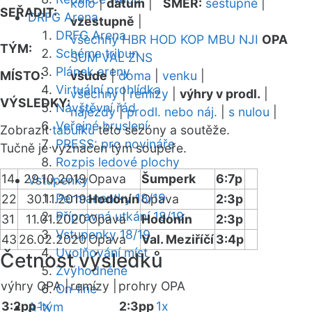
kolo
|
datum
|
SMĚR:
sestupně
|
SEŘADIT:
DRFG Arena
vzestupně
|
DRFG Arena
všechny
HBR
HOD
KOP
MBU
NJI
OPA
TÝM:
Schéma tribun
SUM
VAL
ZNS
Plánek areny
MÍSTO:
všude
|
doma
|
venku
|
Virtuální prohlídka
všechny
|
remízy
|
výhry v prodl.
|
VÝSLEDKY:
Návštěvní řád
nájezdy
|
prodl. nebo náj.
|
s nulou
|
Veřejné bruslení
Zobrazit
tabulku
této sezóny a soutěže.
PRESS: pro novináře
Tučně je vyznačen tým soupeře.
Rozpis ledové plochy
14
29.10.2019
Opava
Šumperk
6:7p
Vstupenky
Permanentky 18/19
22
30.11.2019
Hodonín
Opava
2:3p
Přípravná utkání 18/19
31
11.01.2020
Opava
Hodonín
2:3p
Vstupenky 18/19
43
26.02.2020
Opava
Val. Meziříčí
3:4p
Uvolňování míst
Četnost výsledků
Zvýhodněné
výhry OPA |
remízy |
prohry OPA
On-line
3:2pp
1x
2:3pp
1x
A-tým