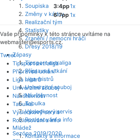
Soupiska
3:4pp
1x
Změny v kádru
6:7pp
1x
Realizační tým
Statistiky
Vaše připomínky k této stránce uvítáme na
Zranění / nemocní hráči
webmaster
@esports.cz.
Dresy 2018/19
Zápasy
Tweet
Tipsport extraliga
Tipsport extraliga
Přípravná utkání
Přípravná utkání
Liga mistrů
Liga mistrů
Univerzitní souboj
Univerzitní souboj
Návštěvnost
Návštěvnost
Tabulka
Tabulka
Výsledkový servis
Výsledkový servis
Rozlosování a info
Rozlosování a info
Mládež
Sezóna 2019/2020
Kontakty a informace