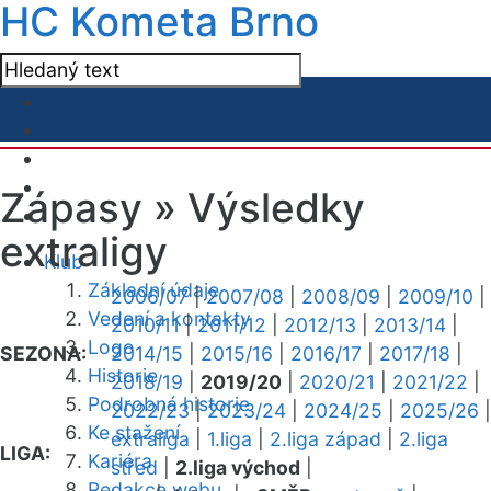
HC Kometa Brno
Zápasy »
Výsledky
extraligy
Klub
Základní údaje
2006/07
|
2007/08
|
2008/09
|
2009/10
|
Vedení a kontakty
2010/11
|
2011/12
|
2012/13
|
2013/14
|
Logo
SEZONA:
2014/15
|
2015/16
|
2016/17
|
2017/18
|
Historie
2018/19
|
2019/20
|
2020/21
|
2021/22
|
Podrobná historie
2022/23
|
2023/24
|
2024/25
|
2025/26
|
Ke stažení
extraliga
|
1.liga
|
2.liga západ
|
2.liga
LIGA:
Kariéra
střed
|
2.liga východ
|
Redakce webu